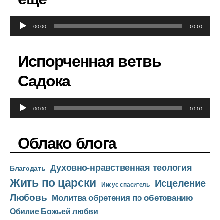
А
00:00
00:00
у
д
Испорченная ветвь
и
о
Садока
п
л
А
е
00:00
00:00
у
е
д
р
Облако блога
и
о
Духовно-нравственная теология
п
Благодать
Жить по царски
л
Исцеление
Иисус спаситель
е
Любовь
Молитва обретения по обетованию
е
Обилие Божьей любви
р