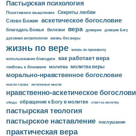
Пастырская психология
Секреты любви
Позитивное мышление
аскетическое богословие
Слово Божие
вера
благодать Божья
болезни
доверие
доверие Богу
жизнь без веры
духовная антропология
жизнь по вере
жизнь по произволу
как работает вера
использование благодати
молитва веры
молитва
любовь к ближним
морально-нравственное богословие
мысли страха
негативные мысли
нравственно-аскетическое богослови
обращение к Богу в молитве
ответ на молитву
обиды
пастырская теология
пастырское наставление
послушание
практическая вера