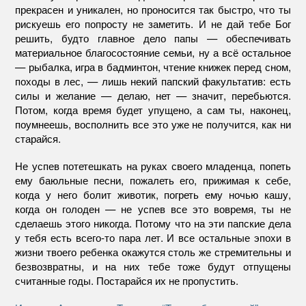
прекрасен и уникален, но проносится так быстро, что ты
рискуешь его попросту не заметить. И не дай тебе Бог
решить, будто главное дело папы — обеспечивать
материальное благосостояние семьи, ну а всё остальное
— рыбалка, игра в бадминтон, чтение книжек перед сном,
походы в лес, — лишь некий папский факультатив: есть
силы и желание — делаю, нет — значит, перебьются.
Потом, когда время будет упущено, а сам ты, наконец,
поумнеешь, восполнить все это уже не получится, как ни
старайся.
Не успев потетешкать на руках своего младенца, попеть
ему баюльные песни, пожалеть его, прижимая к себе,
когда у него болит животик, погреть ему ночью кашу,
когда он голоден — не успев все это вовремя, ты не
сделаешь этого никогда. Потому что на эти папские дела
у тебя есть всего-то пара лет. И все остальные эпохи в
жизни твоего ребенка окажутся столь же стремительны и
безвозвратны, и на них тебе тоже будут отпущены
считанные годы. Постарайся их не пропустить.