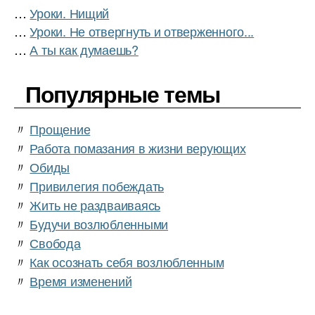
…
Уроки. Нищий
…
Уроки. Не отвергнуть и отверженного...
…
А ты как думаешь?
Популярные темы
〃
Прощение
〃
Работа помазания в жизни верующих
〃
Обиды
〃
Привилегия побеждать
〃
Жить не раздваиваясь
〃
Будучи возлюбленными
〃
Свобода
〃
Как осознать себя возлюбленным
〃
Время изменений