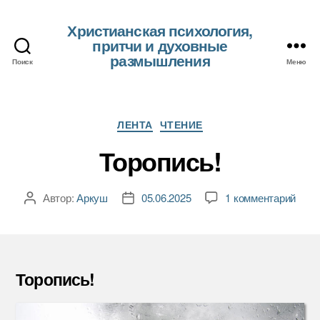
Христианская психология,
притчи и духовные
размышления
Поиск
Меню
Рубрики
ЛЕНТА
ЧТЕНИЕ
Торопись!
к
Автор:
Аркуш
05.06.2025
1 комментарий
Автор
Дата
запи
записи
записи
Торо
Торопись!