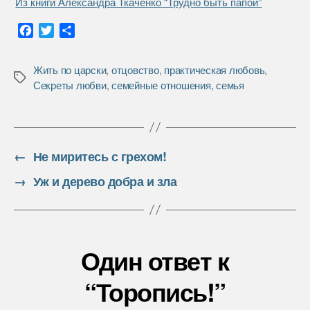
Из книги Александра Ткаченко “Трудно быть папой”
F
T
О
a
w
т
c
i
п
Жить по царски
,
отцовство
,
практическая любовь
,
e
t
р
Метки
Секреты любви
,
семейные отношения
,
семья
b
t
а
o
e
в
o
r
и
k
т
ь
←
Не миритесь с грехом!
→
Уж и дерево добра и зла
Один ответ к
“Торопись!”