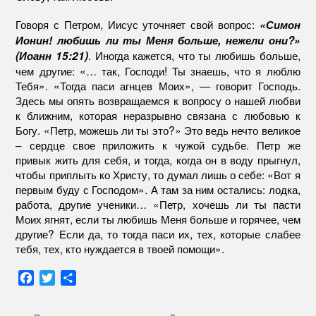
Говоря с Петром, Иисус уточняет свой вопрос:
«Симон
Ионин! любишь ли ты Меня больше, нежели они?»
. Иногда кажется, что ты любишь больше,
(Иоанн 15:21)
чем другие: «… так, Господи! Ты знаешь, что я люблю
Тебя». «Тогда паси агнцев Моих», — говорит Господь.
Здесь мы опять возвращаемся к вопросу о нашей любви
к ближним, которая неразрывно связана с любовью к
Богу. «Петр, можешь ли ты это?» Это ведь нечто великое
– сердце свое приложить к чужой судьбе. Петр же
привык жить для себя, и тогда, когда он в воду прыгнул,
чтобы приплыть ко Христу, то думал лишь о себе: «Вот я
первым буду с Господом». А там за ним остались: лодка,
работа, другие ученики… «Петр, хочешь ли ты пасти
Моих ягнят, если ты любишь Меня больше и горячее, чем
другие? Если да, то тогда паси их, тех, которые слабее
тебя, тех, кто нуждается в твоей помощи».
F
T
О
a
w
т
c
i
п