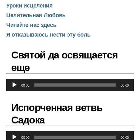
Уроки исцеления
Целительная Любовь
Читайте нас здесь
Я отказываюсь нести эту боль
Святой да освящается
еще
А
00:00
00:00
у
д
Испорченная ветвь
и
о
Садока
п
л
А
е
00:00
00:00