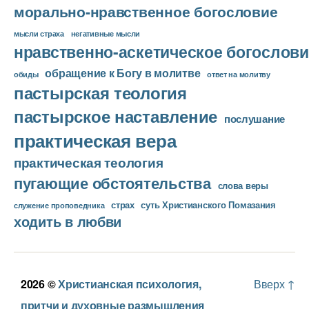
морально-нравственное богословие
мысли страха
негативные мысли
нравственно-аскетическое богослови
обращение к Богу в молитве
ответ на молитву
обиды
пастырская теология
пастырское наставление
послушание
практическая вера
практическая теология
пугающие обстоятельства
слова веры
страх
суть Христианского Помазания
служение проповедника
ходить в любви
2026 ©
Христианская психология,
Вверх
↑
притчи и духовные размышления