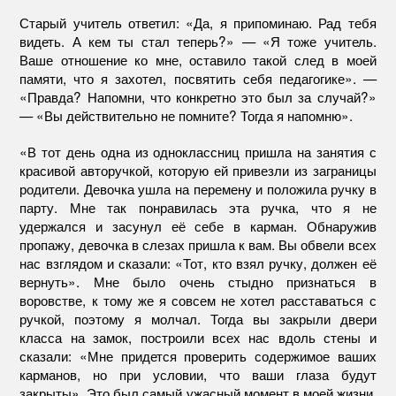
Старый учитель ответил: «Да, я припоминаю. Рад тебя
видеть. А кем ты стал теперь?» — «Я тоже учитель.
Ваше отношение ко мне, оставило такой след в моей
памяти, что я захотел, посвятить себя педагогике». —
«Правда? Напомни, что конкретно это был за случай?»
— «Вы действительно не помните? Тогда я напомню».
«В тот день одна из одноклассниц пришла на занятия с
красивой авторучкой, которую ей привезли из заграницы
родители. Девочка ушла на перемену и положила ручку в
парту. Мне так понравилась эта ручка, что я не
удержался и засунул её себе в карман. Обнаружив
пропажу, девочка в слезах пришла к вам. Вы обвели всех
нас взглядом и сказали: «Тот, кто взял ручку, должен её
вернуть». Мне было очень стыдно признаться в
воровстве, к тому же я совсем не хотел расставаться с
ручкой, поэтому я молчал. Тогда вы закрыли двери
класса на замок, построили всех нас вдоль стены и
сказали: «Мне придется проверить содержимое ваших
карманов, но при условии, что ваши глаза будут
закрыты». Это был самый ужасный момент в моей жизни.