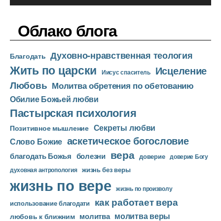
у
е
д
р
Облако блога
и
о
Духовно-нравственная теология
п
Благодать
Жить по царски
л
Исцеление
Иисус спаситель
е
Любовь
Молитва обретения по обетованию
е
Обилие Божьей любви
р
Пастырская психология
Секреты любви
Позитивное мышление
аскетическое богословие
Слово Божие
вера
благодать Божья
болезни
доверие
доверие Богу
жизнь без веры
духовная антропология
жизнь по вере
жизнь по произволу
как работает вера
использование благодати
молитва веры
молитва
любовь к ближним