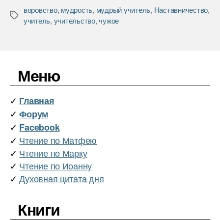
c
i
п
воровство
,
мудрость
,
мудрый учитель
,
Наставничество
,
e
t
р
Метки
учитель
,
учительство
,
чужое
b
t
а
o
e
в
o
r
и
k
т
ь
Меню
✓
Главная
✓
Форум
✓
Facebook
✓
Чтение по Матфею
✓
Чтение по Марку
✓
Чтение по Иоанну
✓
Духовная цитата дня
Книги