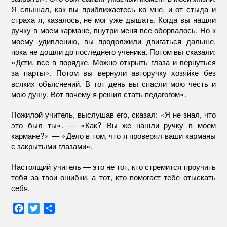
Я слышал, как вы приближаетесь ко мне, и от стыда и
страха я, казалось, не мог уже дышать. Когда вы нашли
ручку в моем кармане, внутри меня все оборвалось. Но к
моему удивлению, вы продолжили двигаться дальше,
пока не дошли до последнего ученика. Потом вы сказали:
«Дети, все в порядке. Можно открыть глаза и вернуться
за парты». Потом вы вернули авторучку хозяйке без
всяких объяснений. В тот день вы спасли мою честь и
мою душу. Вот почему я решил стать педагогом».
Пожилой учитель, выслушав его, сказал: «Я не знал, что
это был ты». — «Как? Вы же нашли ручку в моем
кармане?» — «Дело в том, что я проверял ваши карманы
с закрытыми глазами».
Настоящий учитель — это не тот, кто стремится проучить
тебя за твои ошибки, а тот, кто помогает тебе отыскать
себя.
F
T
О
a
w
т