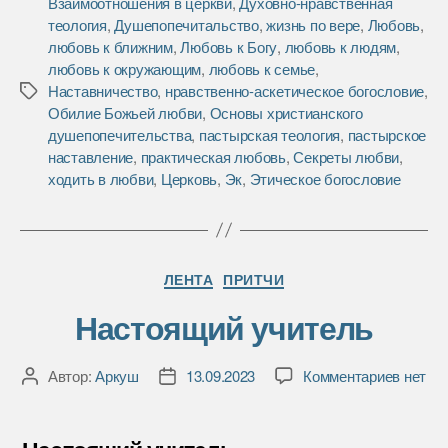
Взаимоотношения в церкви
,
Духовно-нравственная
e
t
р
теология
,
Душепопечитальство
,
жизнь по вере
,
Любовь
,
b
t
а
любовь к ближним
,
Любовь к Богу
,
любовь к людям
,
o
e
в
любовь к окружающим
,
любовь к семье
,
o
r
и
Наставничество
,
нравственно-аскетическое богословие
,
Метки
k
т
Обилие Божьей любви
,
Основы христианского
ь
душепопечительства
,
пастырская теология
,
пастырское
наставление
,
практическая любовь
,
Секреты любви
,
ходить в любви
,
Церковь
,
Эк
,
Этическое богословие
Рубрики
ЛЕНТА
ПРИТЧИ
Настоящий учитель
к
Автор:
Аркуш
13.09.2023
Комментариев
нет
Автор
Дата
записи
записи
записи
Насто
учител