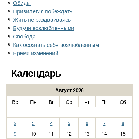
〃
Обиды
〃
Привилегия побеждать
〃
Жить не раздваиваясь
〃
Будучи возлюбленными
〃
Свобода
〃
Как осознать себя возлюбленным
〃
Время изменений
Календарь
Август 2026
Вс
Пн
Вт
Ср
Чт
Пт
Сб
1
2
3
4
5
6
7
8
9
10
11
12
13
14
15