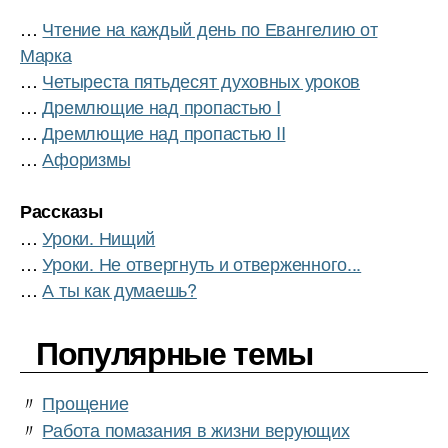
…
Чтение на каждый день по Евангелию от
Марка
…
Четыреста пятьдесят духовных уроков
…
Дремлющие над пропастью I
…
Дремлющие над пропастью II
…
Афоризмы
Рассказы
…
Уроки. Нищий
…
Уроки. Не отвергнуть и отверженного...
…
А ты как думаешь?
Популярные темы
〃
Прощение
〃
Работа помазания в жизни верующих