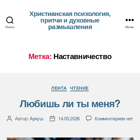
Христианская психология,
притчи и духовные
размышления
Поиск
Меню
Метка:
Наставничество
Рубрики
ЛЕНТА
ЧТЕНИЕ
Любишь ли ты меня?
к
Автор:
Аркуш
14.05.2026
Комментариев
нет
Автор
Дата
записи
записи
записи
Любиш
ли