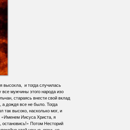
ля высохла, и тогда случилась
у все мужчины этого народа изо
льчан, стараясь внести свой вклад
 а дождя все не было. Тогда
л так высоко, насколько мог, и
л: «Именем Иисуса Христа, я
е, остановись!» Потом Несторий
спокойно этой ночью, огонь не