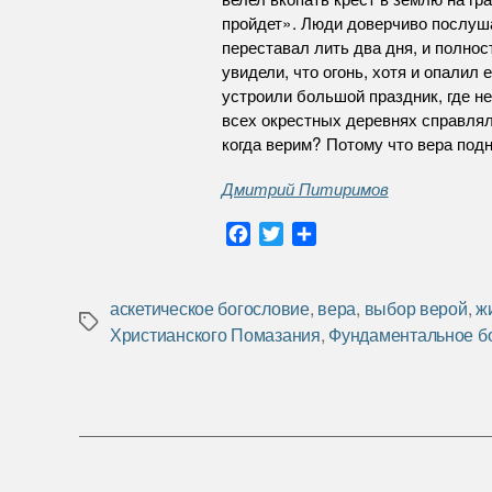
пройдет». Люди доверчиво послуша
переставал лить два дня, и полнос
увидели, что огонь, хотя и опалил
устроили большой праздник, где не
всех окрестных деревнях справлял
когда верим? Потому что вера под
Дмитрий Питиримов
F
T
О
a
w
т
c
i
п
e
t
р
аскетическое богословие
,
вера
,
выбор верой
,
ж
Метки
b
t
а
Христианского Помазания
,
Фундаментальное б
o
e
в
o
r
и
k
т
ь