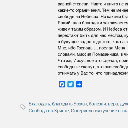
равной степени. Никто и ничто не 
какие-то ограничения. Тем не мене
свободе на Небесах. Но какими бы
Божий план благодати заключается
живем таким образом. И Небеса ста
перестают быть для нас местом, к
в будущее задолго до того, как на
Мне, ибо Господь … послал Меня 
словами, миссия Помазанника, в чи
Что же, Иисус все это сделал, пр
свободные скажут, что они свободн
отнимать у Вас то, что принадлежи
F
T
О
a
w
т
c
i
п
e
t
р
Благодать
,
благодать Божья
,
болезни
,
вера
,
дух
Метки
b
t
а
Свобода во Христе
,
Сотериология (учение о сп
o
e
в
o
r
и