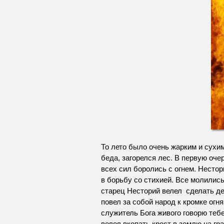
То лето было очень жарким и сухи
беда, загорелся лес. В первую оч
всех сил боролись с огнем. Нестор
в борьбу со стихией. Все молились
старец Несторий велел сделать дере
повел за собой народ к кромке огн
служитель Бога живого говорю тебе
велел вкопать крест в землю на гр