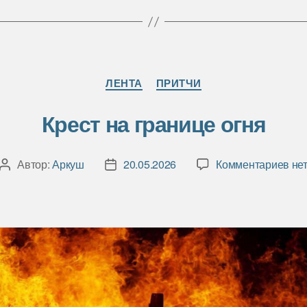
Рубрики
ЛЕНТА
ПРИТЧИ
Крест на границе огня
к
Автор:
Аркуш
20.05.2026
Комментариев
не
Автор
Дата
зап
записи
записи
Кре
на
гра
огн