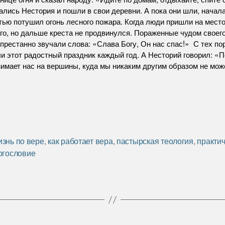
лись Нестория и пошли в свои деревни. А пока они шли, начала
тью потушил огонь лесного пожара. Когда люди пришли на место,
 его, но дальше креста не продвинулся. Пораженные чудом своег
престанно звучали слова: «Слава Богу, Он нас спас!» С тех пор
и этот радостный праздник каждый год. А Несторий говорил: 
нимает нас на вершины, куда мы никаким другим образом не мож
изнь по вере
,
как работает вера
,
пастырская теология
,
практи
огословие