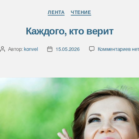
Рубрики
ЛЕНТА
ЧТЕНИЕ
Каждого, кто верит
к
Автор:
konvel
15.05.2026
Комментариев
не
Автор
Дата
зап
записи
записи
Каж
кто
вер