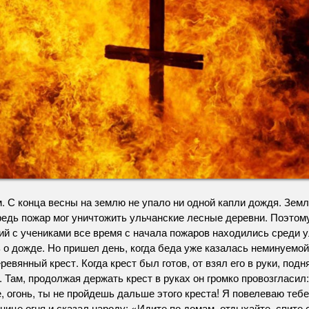
м. С конца весны на землю не упало ни одной капли дождя. Зем
ередь пожар мог уничтожить ульчанские лесные деревни. Поэтом
ий с учениками все время с начала пожаров находились среди у
 о дожде. Но пришел день, когда беда уже казалась неминуемой,
вянный крест. Когда крест был готов, от взял его в руки, подня
я. Там, продолжая держать крест в руках он громко провозгласи
, огонь, ты не пройдешь дальше этого креста! Я повелеваю теб
анице огня и сказал народу: «Идите по домам, отдыхайте, спите 