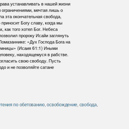
права устанавливать в нашей жизни
и ограничениями, мечтая лишь о
ла эта окончательная свобода,
 приносит Богу славу, когда мы
, как того хотел Бог. Небеса
позволил пророку Исайи заглянуть
 Помазаннике: «Дух Господа Бога на
емницы» (Исаия 61:1) Иными
еловеку, находящемуся в рабстве.
озгласить свою свободу. Пусть
рдо и не позволяйте сатане
тения по обетованию
,
освобождение
,
свобода
,