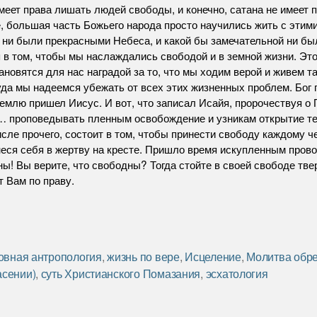
имеет права лишать людей свободы, и конечно, сатана не имеет 
е, большая часть Божьего народа просто научились жить с этим
 ни были прекрасными Небеса, и какой бы замечательной ни бы
 в том, чтобы мы наслаждались свободой и в земной жизни. Это
новятся для нас наградой за то, что мы ходим верой и живем так
уда мы надеемся убежать от всех этих жизненных проблем. Бог 
 землю пришел Иисус. И вот, что записал Исайя, пророчествуя о
… проповедывать пленным освобождение и узникам открытие т
сле прочего, состоит в том, чтобы принести свободу каждому ч
инеся себя в жертву на кресте. Пришло время искупленным пров
ы! Вы верите, что свободны? Тогда стойте в своей свободе тве
т Вам по праву.
овная антропология
,
жизнь по вере
,
Исцеление
,
Молитва обре
асении)
,
суть Христианского Помазания
,
эсхатология