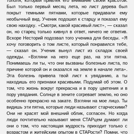
Был только первый месяц лета, но лист дерева был
покрыт темными пятнами, которые придавали ему
необычный вид. Ученик подошел к старцу и показал ему
свою находку. «Смотри, какой красивый лист», — сказал
он, но старец только кивнул в ответ, ничего не ответив.
Вскоре Несторий подозвал того ученика для беседы. «Я
хочу поговорить о том листе, который понравился тебе,
— сказал он. Ученик вынул лист из складок своей
одежды. «Взгляни на него еще раз, на эти пятна.
Понимаешь ли ты, что они вызваны болезнью листа, по
причине которой он и оказался на земле в начале лета».
Эта болезнь привела твой лист к увяданию, а ты
находишь его признаки красивыми. Подумай об этом. О
том, что жизнь вокруг прекрасна и в пору цветения и в
пору увядания. Солнце в зените согревает землю, но оно
особенно прекрасно на закате. Взгляни на мое лицо. Ты
видишь эти пятна, которые люди называют старческими?
Они не красят мой внешний облик, согласен. Но когда
люди почтительно называют меня СТАРцем думают ли
они о том, что настоящая мудрость приходит только с
возрастом и житейским опытом в СТАРости? Помни, что