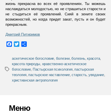
жизнь прекрасна во всех её проявлениях. Ты можешь
наслаждаться молодостью, но не страшиться старости и
не стыдиться её проявлений. Сияй в зените своих
возможностей, но когда придет закат, пусть и он будет
прекрасным.
Дмитрий Питиримов
F
T
О
a
w
т
c
i
п
аскетическое богословие
,
болезни
,
болезнь
,
красота
,
e
t
р
красота природы
,
нравственно-аскетическое
b
t
а
богословие
,
Пастырская психология
,
пастырская
Метки
o
e
в
теология
,
пастырское наставление
,
старость
,
увядание
,
o
r
и
христианская антропология
k
т
ь
Меню