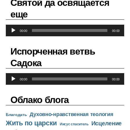
Святой да освящается
еще
А
00:00
00:00
у
д
Испорченная ветвь
и
о
Садока
п
л
А
е
00:00
00:00
у
е
д
р
Облако блога
и
о
Духовно-нравственная теология
п
Благодать
Жить по царски
л
Исцеление
Иисус спаситель
е