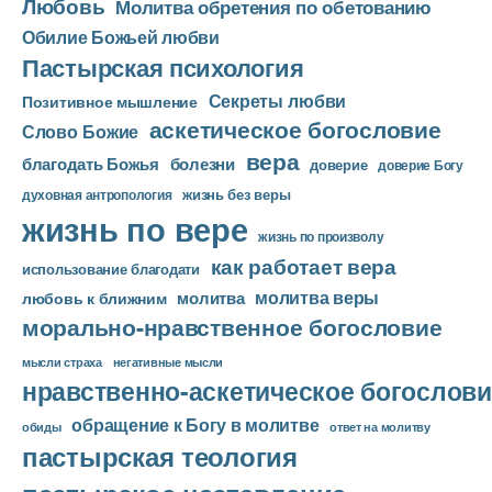
Любовь
Молитва обретения по обетованию
е
Обилие Божьей любви
р
Пастырская психология
Секреты любви
Позитивное мышление
аскетическое богословие
Слово Божие
вера
благодать Божья
болезни
доверие
доверие Богу
жизнь без веры
духовная антропология
жизнь по вере
жизнь по произволу
как работает вера
использование благодати
молитва веры
молитва
любовь к ближним
морально-нравственное богословие
мысли страха
негативные мысли
нравственно-аскетическое богослови
обращение к Богу в молитве
ответ на молитву
обиды
пастырская теология