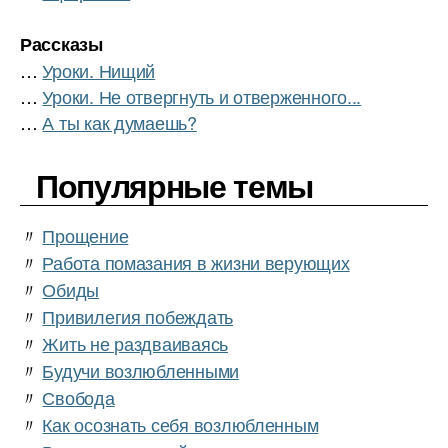
Рассказы
…
Уроки. Нищий
…
Уроки. Не отвергнуть и отверженного...
…
А ты как думаешь?
Популярные темы
〃
Прощение
〃
Работа помазания в жизни верующих
〃
Обиды
〃
Привилегия побеждать
〃
Жить не раздваиваясь
〃
Будучи возлюбленными
〃
Свобода
〃
Как осознать себя возлюбленным