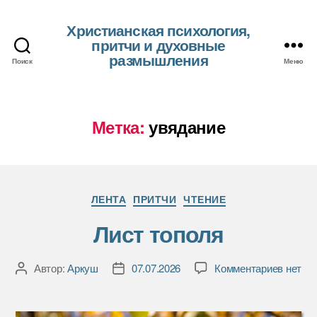
Христианская психология,
притчи и духовные
размышления
Поиск
Меню
Метка:
увядание
Рубрики
ЛЕНТА
ПРИТЧИ
ЧТЕНИЕ
Лист тополя
к
Автор:
Аркуш
07.07.2026
Комментариев
нет
Автор
Дата
записи
записи
записи
Лист
тополя