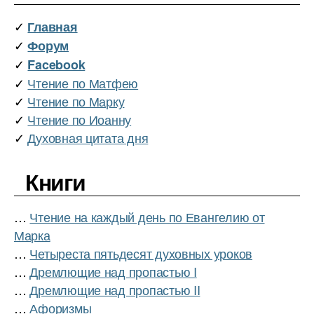
✓
Главная
✓
Форум
✓
Facebook
✓
Чтение по Матфею
✓
Чтение по Марку
✓
Чтение по Иоанну
✓
Духовная цитата дня
Книги
…
Чтение на каждый день по Евангелию от
Марка
…
Четыреста пятьдесят духовных уроков
…
Дремлющие над пропастью I
…
Дремлющие над пропастью II
…
Афоризмы