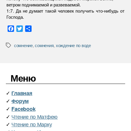
ветром поднимаемой и развеваемой.
1:7. Да не думает такой человек получить что-нибудь от
Господа.
F
T
О
a
w
т
c
i
п
сомнение
,
сомнения
,
хождение по воде
Метки
e
t
р
b
t
а
o
e
в
o
r
и
k
т
Меню
ь
✓
Главная
✓
Форум
✓
Facebook
✓
Чтение по Матфею
✓
Чтение по Марку