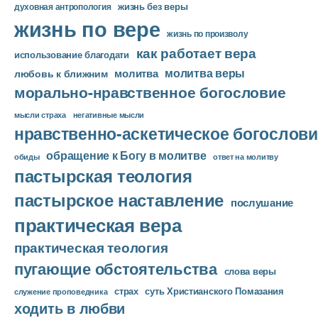
жизнь без веры
духовная антропология
жизнь по вере
жизнь по произволу
как работает вера
использование благодати
молитва веры
молитва
любовь к ближним
морально-нравственное богословие
мысли страха
негативные мысли
нравственно-аскетическое богослови
обращение к Богу в молитве
ответ на молитву
обиды
пастырская теология
пастырское наставление
послушание
практическая вера
практическая теология
пугающие обстоятельства
слова веры
страх
суть Христианского Помазания
служение проповедника
ходить в любви