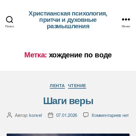
Христианская психология,
притчи и духовные
размышления
Поиск
Меню
Метка:
хождение по воде
Рубрики
ЛЕНТА
ЧТЕНИЕ
Шаги веры
к
Автор:
konvel
07.01.2026
Комментариев
нет
Автор
Дата
записи
записи
записи
Шаги
веры