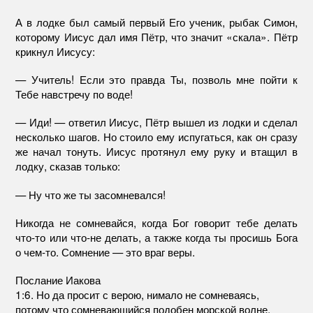
А в лодке был самый первый Его ученик, рыбак Симон,
которому Иисус дал имя Пётр, что значит «скала». Пётр
крикнул Иисусу:
— Учитель! Если это правда Ты, позволь мне пойти к
Тебе навстречу по воде!
— Иди! — ответил Иисус, Пётр вышел из лодки и сделал
несколько шагов. Но стоило ему испугаться, как он сразу
же начал тонуть. Иисус протянул ему руку и втащил в
лодку, сказав только:
— Ну что же ты засомневался!
Никогда не сомневайся, когда Бог говорит тебе делать
что-то или что-не делать, а также когда ты просишь Бога
о чем-то. Сомнение — это враг веры.
Послание Иакова
1:6. Но да просит с верою, нимало не сомневаясь,
потому что сомневающийся подобен морской волне,