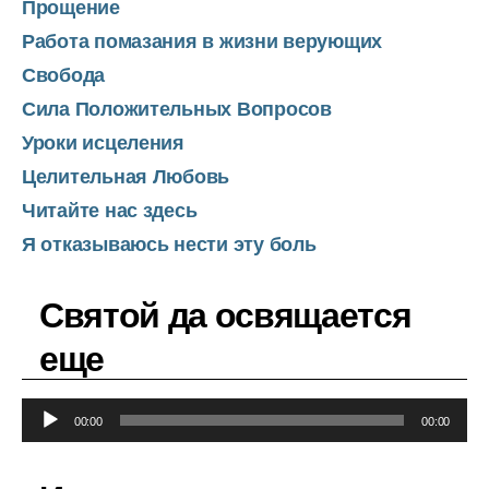
Прощение
Работа помазания в жизни верующих
Свобода
Сила Положительных Вопросов
Уроки исцеления
Целительная Любовь
Читайте нас здесь
Я отказываюсь нести эту боль
Святой да освящается
еще
А
00:00
00:00
у
д