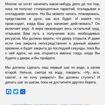
Многие не хотят начинать какое-нибудь дело до тех пор,
пока не получат стопроцентных гарантий, откладывая и
откладывая начало. Но Вы можете начать планировать,
представляя в духе, как все будет. И знаете что
происходит, когда Ваш дух начинает действовать? Он
включает веру. А вера производит весь остальной труд,
открывая Вам путь к получению всех необходимых
ресурсов. Мы должны верить, что дверь открыта. И даже
если она закрыта непосредственно в данный момент
времени, и будет закрыта до последней секунды, пока Вы
к ней идете, но она откроется именно тогда, когда Вы
будете у двери, и Вы пройдете.
Мы должны сделать наш первый шаг по воде, а затем
второй. Нельзя, смотря на воду, говорить: «Ну, все,
хватит, я не хочу умирать!» Вы должны ступить! И
делать шаг за шагом, пока не достигнете другого берега.
F
T
О
a
w
т
c
i
п
гора проблем
,
духовная жизнь
,
жизнь по вере
,
как