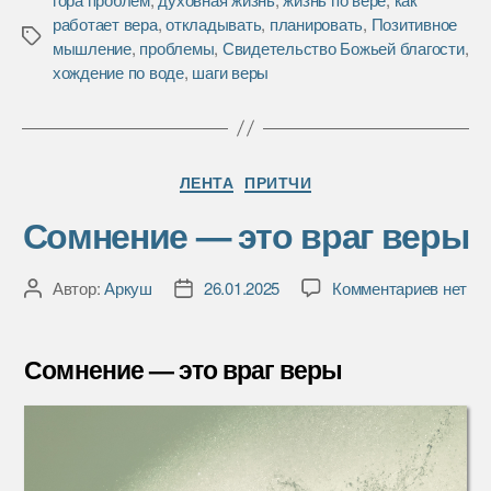
e
t
р
работает вера
,
откладывать
,
планировать
,
Позитивное
b
t
а
Метки
мышление
,
проблемы
,
Свидетельство Божьей благости
,
o
e
в
хождение по воде
,
шаги веры
o
r
и
k
т
ь
Рубрики
ЛЕНТА
ПРИТЧИ
Сомнение — это враг веры
к
Автор:
Аркуш
26.01.2025
Комментариев
нет
Автор
Дата
записи
записи
записи
Сомне
—
Сомнение — это враг веры
это
враг
веры