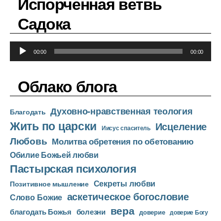
Испорченная ветвь
и
о
Садока
п
л
А
е
00:00
00:00
у
е
д
р
Облако блога
и
о
Духовно-нравственная теология
п
Благодать
Жить по царски
л
Исцеление
Иисус спаситель
е
Любовь
Молитва обретения по обетованию
е
Обилие Божьей любви
р
Пастырская психология
Секреты любви
Позитивное мышление
аскетическое богословие
Слово Божие
вера
благодать Божья
болезни
доверие
доверие Богу