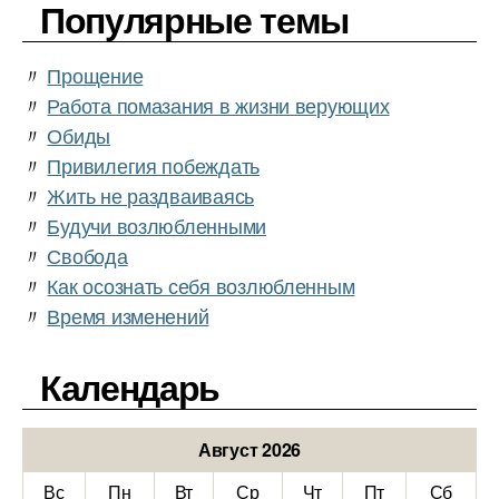
Популярные темы
〃
Прощение
〃
Работа помазания в жизни верующих
〃
Обиды
〃
Привилегия побеждать
〃
Жить не раздваиваясь
〃
Будучи возлюбленными
〃
Свобода
〃
Как осознать себя возлюбленным
〃
Время изменений
Календарь
Август 2026
Вс
Пн
Вт
Ср
Чт
Пт
Сб