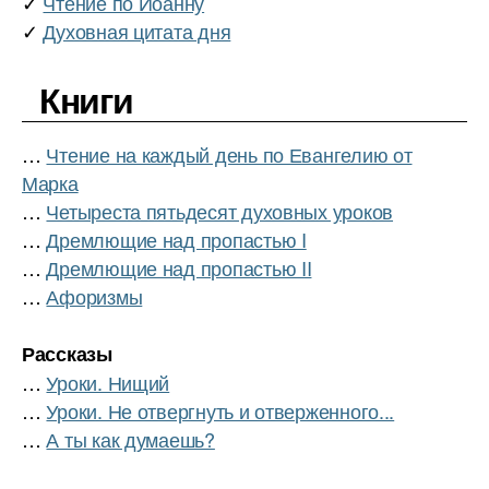
✓
Чтение по Иоанну
✓
Духовная цитата дня
Книги
…
Чтение на каждый день по Евангелию от
Марка
…
Четыреста пятьдесят духовных уроков
…
Дремлющие над пропастью I
…
Дремлющие над пропастью II
…
Афоризмы
Рассказы
…
Уроки. Нищий
…
Уроки. Не отвергнуть и отверженного...
…
А ты как думаешь?