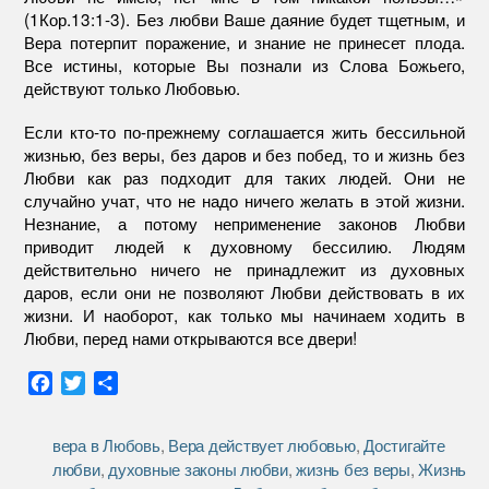
(1Кор.13:1-3). Без любви Ваше даяние будет тщетным, и
Вера потерпит поражение, и знание не принесет плода.
Все истины, которые Вы познали из Слова Божьего,
действуют только Любовью.
Если кто-то по-прежнему соглашается жить бессильной
жизнью, без веры, без даров и без побед, то и жизнь без
Любви как раз подходит для таких людей. Они не
случайно учат, что не надо ничего желать в этой жизни.
Незнание, а потому неприменение законов Любви
приводит людей к духовному бессилию. Людям
действительно ничего не принадлежит из духовных
даров, если они не позволяют Любви действовать в их
жизни. И наоборот, как только мы начинаем ходить в
Любви, перед нами открываются все двери!
F
T
О
a
w
т
c
i
п
вера в Любовь
,
Вера действует любовью
,
Достигайте
e
t
р
любви
,
духовные законы любви
,
жизнь без веры
,
Жизнь
b
t
а