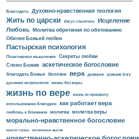
о
Духовно-нравственная теология
п
Благодать
Жить по царски
л
Исцеление
Иисус спаситель
е
Любовь
Молитва обретения по обетованию
е
Обилие Божьей любви
р
Пастырская психология
Секреты любви
Позитивное мышление
аскетическое богословие
Слово Божие
вера
благодать Божья
болезни
доверие
доверие Богу
жизнь без веры
духовная антропология
жизнь по вере
жизнь по произволу
как работает вера
использование благодати
молитва веры
молитва
любовь к ближним
морально-нравственное богословие
мысли страха
негативные мысли
нравственно-аскетическое богослови