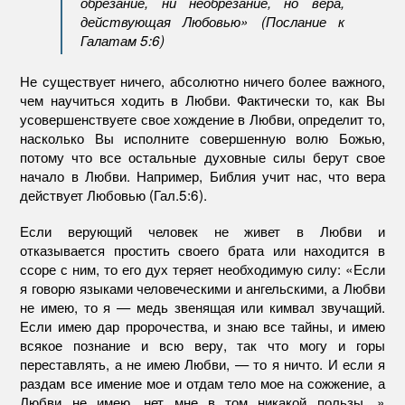
обрезание, ни необрезание, но вера,
действующая Любовью» (Послание к
Галатам 5:6)
Не существует ничего, абсолютно ничего более важного,
чем научиться ходить в Любви. Фактически то, как Вы
усовершенствуете свое хождение в Любви, определит то,
насколько Вы исполните совершенную волю Божью,
потому что все остальные духовные силы берут свое
начало в Любви. Например, Библия учит нас, что вера
действует Любовью (Гал.5:6).
Если верующий человек не живет в Любви и
отказывается простить своего брата или находится в
ссоре с ним, то его дух теряет необходимую силу: «Если
я говорю языками человеческими и ангельскими, а Любви
не имею, то я — медь звенящая или кимвал звучащий.
Если имею дар пророчества, и знаю все тайны, и имею
всякое познание и всю веру, так что могу и горы
переставлять, а не имею Любви, — то я ничто. И если я
раздам все имение мое и отдам тело мое на сожжение, а
Любви не имею, нет мне в том никакой пользы…»