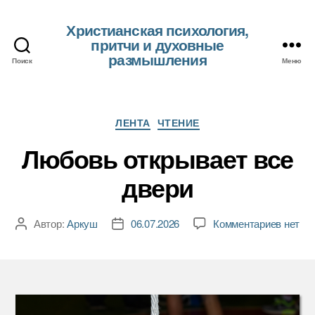
Христианская психология,
притчи и духовные
размышления
Поиск
Меню
Рубрики
ЛЕНТА
ЧТЕНИЕ
Любовь открывает все
двери
к
Автор:
Аркуш
06.07.2026
Комментариев
нет
Автор
Дата
записи
записи
записи
Любов
открыв
все
двери