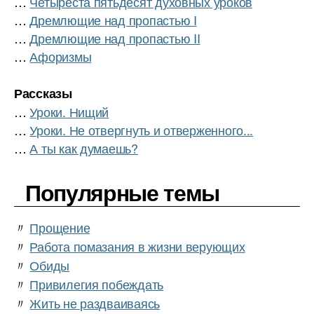
…
Четыреста пятьдесят духовных уроков
…
Дремлющие над пропастью I
…
Дремлющие над пропастью II
…
Афоризмы
Рассказы
…
Уроки. Нищий
…
Уроки. Не отвергнуть и отверженного...
…
А ты как думаешь?
Популярные темы
〃
Прощение
〃
Работа помазания в жизни верующих
〃
Обиды
〃
Привилегия побеждать
〃
Жить не раздваиваясь