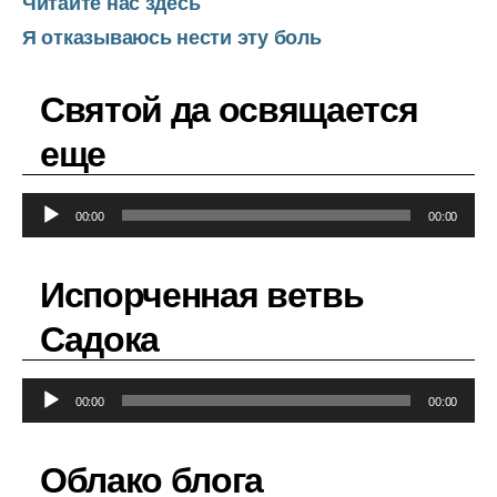
Читайте нас здесь
Я отказываюсь нести эту боль
Святой да освящается
еще
А
00:00
00:00
у
д
Испорченная ветвь
и
о
Садока
п
л
А
е
00:00
00:00
у
е
д
р
Облако блога
и