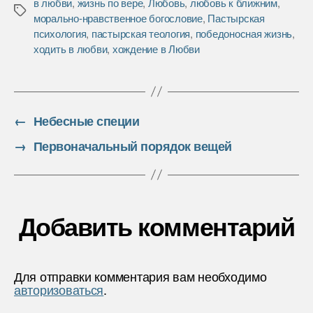
в любви
,
жизнь по вере
,
Любовь
,
любовь к ближним
,
o
e
в
Метки
морально-нравственное богословие
,
Пастырская
o
r
и
психология
,
пастырская теология
,
победоносная жизнь
,
k
т
ходить в любви
,
хождение в Любви
ь
←
Небесные специи
→
Первоначальный порядок вещей
Добавить комментарий
Для отправки комментария вам необходимо
авторизоваться
.