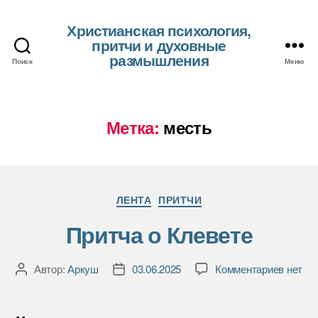
Христианская психология,
притчи и духовные
размышления
Поиск
Меню
Метка:
месть
Рубрики
ЛЕНТА
ПРИТЧИ
Притча о Клевете
к
Автор:
Аркуш
03.06.2025
Комментариев
нет
Автор
Дата
записи
записи
записи
Притча
о