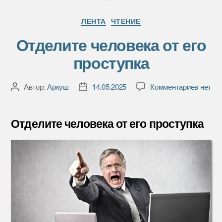
k
т
Рубрики
ь
ЛЕНТА
ЧТЕНИЕ
Отделите человека от его
проступка
к
Автор:
Аркуш
14.05.2025
Комментариев
нет
Автор
Дата
записи
записи
записи
Отдел
челове
Отделите человека от его проступка
от
его
просту