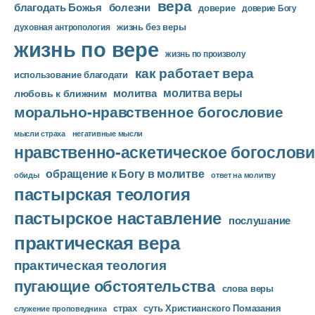
вера
благодать Божья
болезни
доверие
доверие Богу
жизнь без веры
духовная антропология
жизнь по вере
жизнь по произволу
как работает вера
использование благодати
молитва веры
молитва
любовь к ближним
морально-нравственное богословие
мысли страха
негативные мысли
нравственно-аскетическое богослови
обращение к Богу в молитве
ответ на молитву
обиды
пастырская теология
пастырское наставление
послушание
практическая вера
практическая теология
пугающие обстоятельства
слова веры
страх
суть Христианского Помазания
служение проповедника