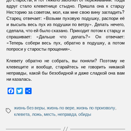
вдруг стало клеветнице стыдно. Пришла она к старцу
Несторию за советом, мол, как мне свою вину загладить?
Старец отвечает: «Возьми пуховую подушку, распори её
и высыпь весь пух из подушки по ветру». Делать нечего,
сделала, что ей было сказано. Приходит потом к старцу и
спрашивает: «Дальше что делать?» Он отвечает:
«Теперь собери весь пух, обратно в подушку, а потом
попроси у старосты прощения».
Клевету обратно не собрать, вы поняли? Поэтому не
клевещите и вообще, старайтесь не говорить никакой
неправды, какой бы безобидной и даже сладкой она вам
ни казалась.
F
T
О
a
w
т
c
i
п
жизнь без веры
,
жизнь по вере
,
жизнь по произволу
,
e
t
р
Метки
клевета
,
ложь
,
месть
,
неправда
,
обиды
b
t
а
o
e
в
o
r
и