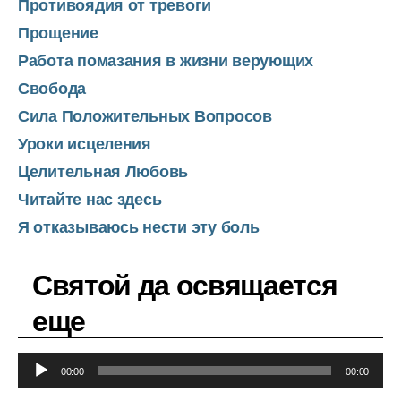
Противоядия от тревоги
Прощение
Работа помазания в жизни верующих
Свобода
Сила Положительных Вопросов
Уроки исцеления
Целительная Любовь
Читайте нас здесь
Я отказываюсь нести эту боль
Святой да освящается
еще
А
00:00
00:00
у