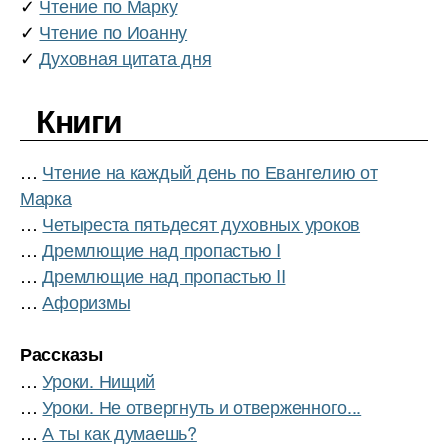
✓
Чтение по Марку
✓
Чтение по Иоанну
✓
Духовная цитата дня
Книги
…
Чтение на каждый день по Евангелию от
Марка
…
Четыреста пятьдесят духовных уроков
…
Дремлющие над пропастью I
…
Дремлющие над пропастью II
…
Афоризмы
Рассказы
…
Уроки. Нищий
…
Уроки. Не отвергнуть и отверженного...
…
А ты как думаешь?