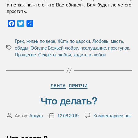
а не как на «того, кто Вас обидел», Вам будет легче его
простить.
F
T
О
a
w
т
c
i
п
Грех
,
жизнь по вере
,
Жить по царски
,
Любовь
,
месть
,
e
t
р
обиды
,
Обилие Божьей любви
,
послушание
,
проступок
,
Метки
b
t
а
Прощение
,
Секреты любви
,
ходить в любви
o
e
в
o
r
и
k
т
ь
Рубрики
ЛЕНТА
ПРИТЧИ
Что делать?
к
Автор:
Аркуш
12.08.2019
Комментариев
нет
Автор
Дата
записи
записи
записи
Что
делать