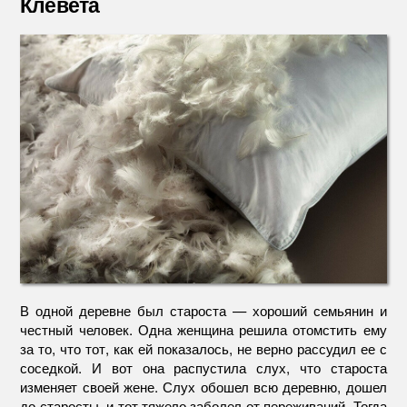
Клевета
Клевет
В одной деревне был староста — хороший семьянин и
честный человек. Одна женщина решила отомстить ему
за то, что тот, как ей показалось, не верно рассудил ее с
соседкой. И вот она распустила слух, что староста
изменяет своей жене. Слух обошел всю деревню, дошел
до старосты, и тот тяжело заболел от переживаний. Тогда