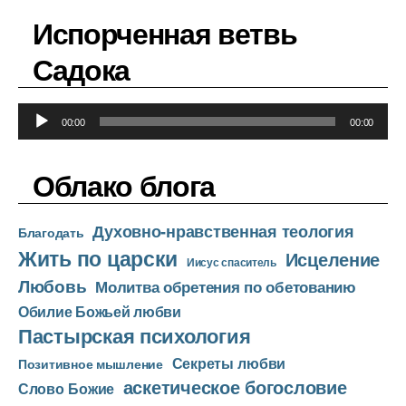
д
Испорченная ветвь
и
о
Садока
п
л
А
е
00:00
00:00
у
е
д
р
Облако блога
и
о
Духовно-нравственная теология
п
Благодать
Жить по царски
л
Исцеление
Иисус спаситель
е
Любовь
Молитва обретения по обетованию
е
Обилие Божьей любви
р
Пастырская психология
Секреты любви
Позитивное мышление
аскетическое богословие
Слово Божие