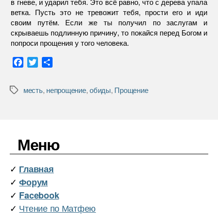
в гневе, и ударил тебя. Это всё равно, что с дерева упала
ветка. Пусть это не тревожит тебя, прости его и иди
своим путём. Если же ты получил по заслугам и
скрываешь подлинную причину, то покайся перед Богом и
попроси прощения у того человека.
F
T
О
a
w
т
c
i
п
месть
,
непрощение
,
обиды
,
Прощение
Метки
e
t
р
b
t
а
o
e
в
o
r
и
k
т
Меню
ь
✓
Главная
✓
Форум
✓
Facebook
✓
Чтение по Матфею