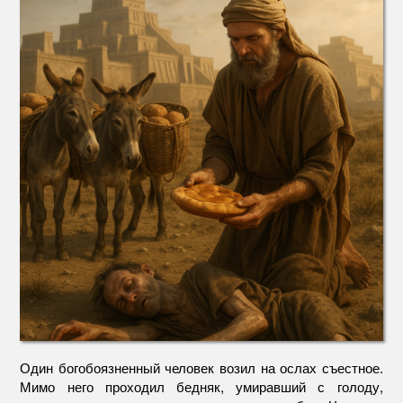
Один богобоязненный человек возил на ослах съестное.
Мимо него проходил бедняк, умиравший с голоду,