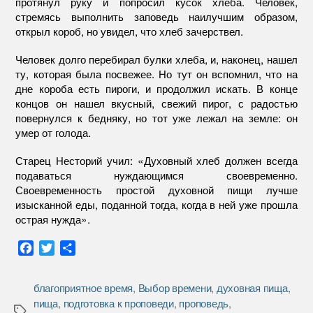
протянул руку и попросил кусок хлеба. Человек,
стремясь выполнить заповедь наилучшим образом,
открыл короб, но увидел, что хлеб зачерствел.
Человек долго перебирал булки хлеба, и, наконец, нашел
ту, которая была посвежее. Но тут он вспомнил, что на
дне короба есть пироги, и продолжил искать. В конце
концов он нашел вкусный, свежий пирог, с радостью
повернулся к бедняку, но тот уже лежал на земле: он
умер от голода.
Старец Несторий учил: «Духовный хлеб должен всегда
подаваться нуждающимся своевременно.
Своевременность простой духовной пищи лучше
изысканной еды, поданной тогда, когда в ней уже прошла
острая нужда».
F
T
О
a
w
т
c
i
п
благоприятное время
,
Выбор времени
,
духовная пища
,
e
t
р
пища
,
подготовка к проповеди
,
проповедь
,
b
t
а
Метки