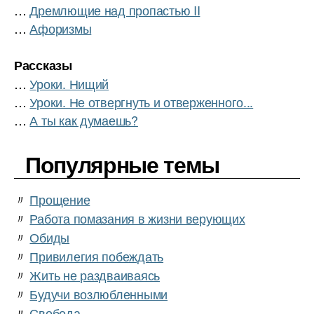
…
Дремлющие над пропастью II
…
Афоризмы
Рассказы
…
Уроки. Нищий
…
Уроки. Не отвергнуть и отверженного...
…
А ты как думаешь?
Популярные темы
〃
Прощение
〃
Работа помазания в жизни верующих
〃
Обиды
〃
Привилегия побеждать
〃
Жить не раздваиваясь
〃
Будучи возлюбленными
〃
Свобода