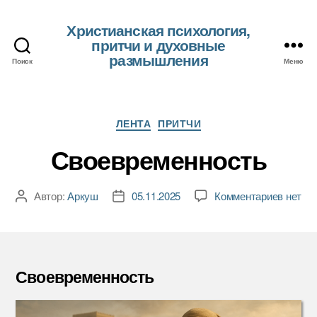
Христианская психология,
притчи и духовные
размышления
Поиск
Меню
Рубрики
ЛЕНТА
ПРИТЧИ
Своевременность
к
Автор:
Аркуш
05.11.2025
Комментариев
нет
Автор
Дата
записи
записи
записи
Своевр
Своевременность