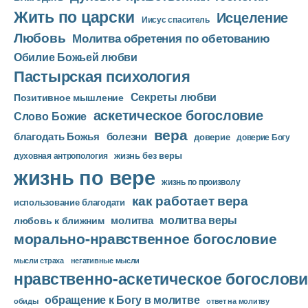
Жить по царски
л
Исцеление
Иисус спаситель
е
Любовь
Молитва обретения по обетованию
е
Обилие Божьей любви
р
Пастырская психология
Секреты любви
Позитивное мышление
аскетическое богословие
Слово Божие
вера
благодать Божья
болезни
доверие
доверие Богу
жизнь без веры
духовная антропология
жизнь по вере
жизнь по произволу
как работает вера
использование благодати
молитва веры
молитва
любовь к ближним
морально-нравственное богословие
мысли страха
негативные мысли
нравственно-аскетическое богослови
обращение к Богу в молитве
ответ на молитву
обиды