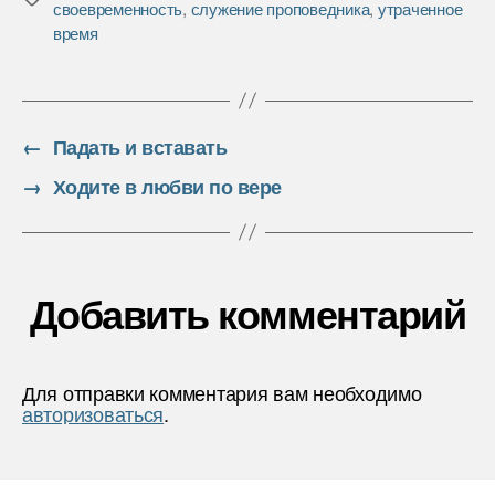
своевременность
,
служение проповедника
,
утраченное
o
e
в
время
o
r
и
k
т
ь
←
Падать и вставать
→
Ходите в любви по вере
Добавить комментарий
Для отправки комментария вам необходимо
авторизоваться
.