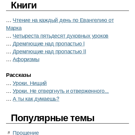
Книги
…
Чтение на каждый день по Евангелию от
Марка
…
Четыреста пятьдесят духовных уроков
…
Дремлющие над пропастью I
…
Дремлющие над пропастью II
…
Афоризмы
Рассказы
…
Уроки. Нищий
…
Уроки. Не отвергнуть и отверженного...
…
А ты как думаешь?
Популярные темы
〃
Прощение