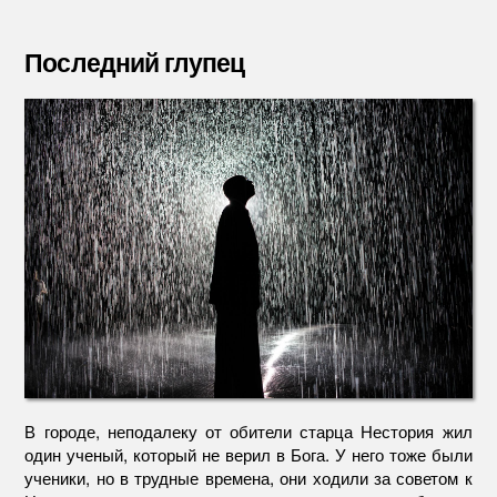
записи
записи
записи
После
глупец
Последний глупец
В городе, неподалеку от обители старца Нестория жил
один ученый, который не верил в Бога. У него тоже были
ученики, но в трудные времена, они ходили за советом к