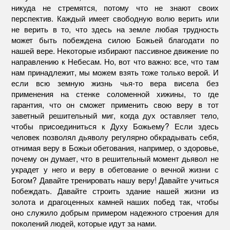
никуда не стремятся, потому что не знают своих
перспектив. Каждый имеет свободную волю верить или
не верить в то, что здесь на земле любая трудность
может быть побеждена силою Божьей благодати по
нашей вере. Некоторые избирают пассивное движение по
направлению к Небесам. Но, вот что важно: все, что там
нам принадлежит, мы можем взять тоже только верой. И
если всю земную жизнь чья-то вера висела без
применения на стенке соломенной хижины, то где
гарантия, что он сможет применить свою веру в тот
заветный решительный миг, когда дух оставляет тело,
чтобы присоединиться к Духу Божьему? Если здесь
человек позволял дьяволу регулярно обкрадывать себя,
отнимая веру в Божьи обетования, например, о здоровье,
почему он думает, что в решительный момент дьявол не
украдет у него и веру в обетование о вечной жизни с
Богом? Давайте тренировать нашу веру! Давайте учиться
побеждать. Давайте строить здание нашей жизни из
золота и драгоценных камней наших побед так, чтобы
оно служило добрым примером надежного строения для
поколений людей, которые идут за нами.