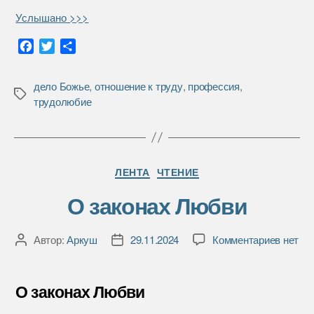
Услышано >>>
F
T
О
a
w
т
c
i
п
дело Божье
,
отношение к труду
,
профессия
,
e
t
р
Метки
трудолюбие
b
t
а
o
e
в
o
r
и
k
т
Рубрики
ь
ЛЕНТА
ЧТЕНИЕ
О законах Любви
к
Автор:
Аркуш
29.11.2024
Комментариев
нет
Автор
Дата
записи
записи
записи
О
закона
О законах Любви
Любви