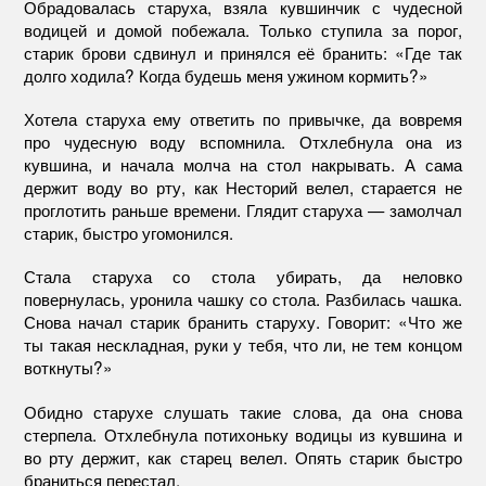
Обрадовалась старуха, взяла кувшинчик с чудесной
водицей и домой побежала. Только ступила за порог,
старик брови сдвинул и принялся её бранить: «Где так
долго ходила? Когда будешь меня ужином кормить?»
Хотела старуха ему ответить по привычке, да вовремя
про чудесную воду вспомнила. Отхлебнула она из
кувшина, и начала молча на стол накрывать. А сама
держит воду во рту, как Несторий велел, старается не
проглотить раньше времени. Глядит старуха — замолчал
старик, быстро угомонился.
Стала старуха со стола убирать, да неловко
повернулась, уронила чашку со стола. Разбилась чашка.
Снова начал старик бранить старуху. Говорит: «Что же
ты такая нескладная, руки у тебя, что ли, не тем концом
воткнуты?»
Обидно старухе слушать такие слова, да она снова
стерпела. Отхлебнула потихоньку водицы из кувшина и
во рту держит, как старец велел. Опять старик быстро
браниться перестал.