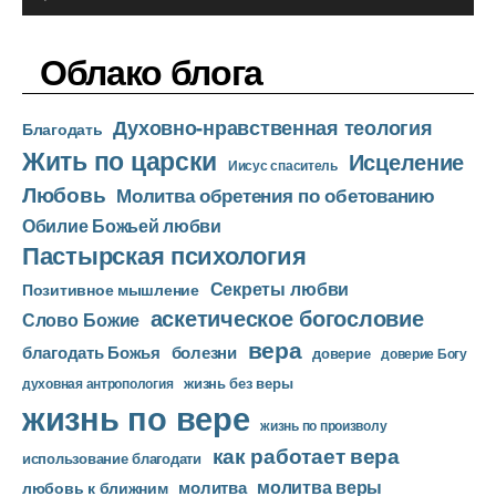
е
у
е
д
р
Облако блога
и
о
Духовно-нравственная теология
п
Благодать
Жить по царски
л
Исцеление
Иисус спаситель
е
Любовь
Молитва обретения по обетованию
е
Обилие Божьей любви
р
Пастырская психология
Секреты любви
Позитивное мышление
аскетическое богословие
Слово Божие
вера
благодать Божья
болезни
доверие
доверие Богу
жизнь без веры
духовная антропология
жизнь по вере
жизнь по произволу
как работает вера
использование благодати
молитва веры
молитва
любовь к ближним