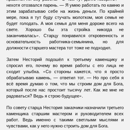
нехотя отозвался парень. — Я умею работать по камню и
этим зарабатываю себе на жизнь деньги. По крайней
мере, пока я тут буду стучать молотком, моя семья не
будет голодать. А моя семья для меня дороже всего на
свете. Хорошо бы эта стройка никогда не
заканчивалась». Старцу понравился откровенность и
основательность работника-семьянина, но для
должности старшего мастера тот тоже не подходил.
Затем Несторий подошёл к третьему каменщику и
спросил его, почему во время работы с его лица не
сходит улыбка. «Со стороны кажется, что я просто
обрабатываю камень, — ответил тот. — Но про себя я
всё время думаю о том, что мы строим дом для Бога,
который после нас простоит тысячу лет. Как же мне не
радоваться? Ведь я строю будущее».
По совету старца Нестория заказчики назначили третьего
каменщика старшим мастером и руководителем всех
работ. Ведь именно с такими светлыми мыслями и
чувствами, как у него нужно строить дом для Бога.