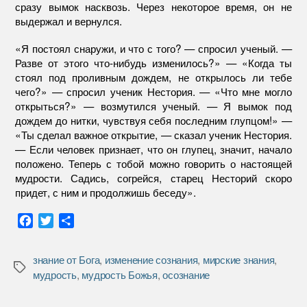
сразу вымок насквозь. Через некоторое время, он не
выдержал и вернулся.
«Я постоял снаружи, и что с того? — спросил ученый. —
Разве от этого что-нибудь изменилось?» — «Когда ты
стоял под проливным дождем, не открылось ли тебе
чего?» — спросил ученик Нестория. — «Что мне могло
открыться?» — возмутился ученый. — Я вымок под
дождем до нитки, чувствуя себя последним глупцом!» —
«Ты сделал важное открытие, — сказал ученик Нестория.
— Если человек признает, что он глупец, значит, начало
положено. Теперь с тобой можно говорить о настоящей
мудрости. Садись, согрейся, старец Несторий скоро
придет, с ним и продолжишь беседу».
F
T
О
a
w
т
c
i
п
знание от Бога
,
изменение сознания
,
мирские знания
,
e
t
р
Метки
мудрость
,
мудрость Божья
,
осознание
b
t
а
o
e
в