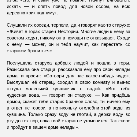
искать — и опять повод для новой ссоры, на всю
деревню крик поднимут.
Слушали их соседи, терпели, да и говорят как-то старухе:
«Живёт в горах старец Несторий. Многие люди к нему за
советом ходят, никому он в помощи не отказывает. Сходи
к нему — может, он и тебя научит, как перестать со
стариком браниться».
Послушала старуха добрых людей и пошла в горы.
Разыскала она старца, рассказала ему про свои нелады
дома, и просит: «Сотвори для нас какое-нибудь чудо».
Выслушал её старец, сходил в свою комнату и вынес
оттуда маленький кувшинчик с водой. «Вот тебе
чудесная вода, — говорит он старухе. — Как придёшь
домой, скажет тебе старик бранное слово, ты ничего ему
в ответ не говори, а потихоньку отхлебни этой воды из
кувшина. Только сразу воду не глотай, а держи воду во
рту до тех пор, пока твой старик не угомонится. Так скоро
и пройдут в вашем доме нелады».