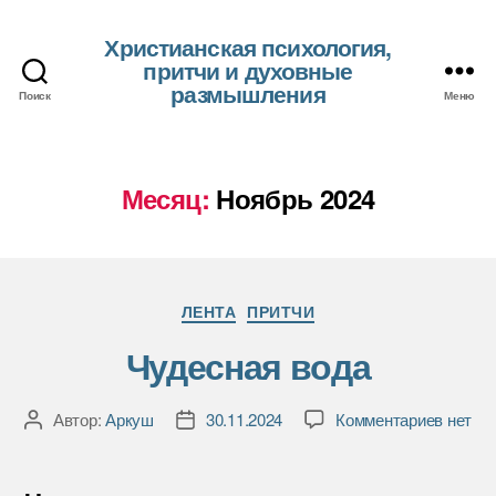
Христианская психология,
притчи и духовные
размышления
Поиск
Меню
Месяц:
Ноябрь 2024
Рубрики
ЛЕНТА
ПРИТЧИ
Чудесная вода
к
Автор:
Аркуш
30.11.2024
Комментариев
нет
Автор
Дата
записи
записи
записи
Чудесн
вода