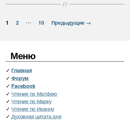
o
r
и
k
т
ь
Пагинация
…
1
2
10
Предыдущие
→
записей
Меню
✓
Главная
✓
Форум
✓
Facebook
✓
Чтение по Матфею
✓
Чтение по Марку
✓
Чтение по Иоанну
✓
Духовная цитата дня