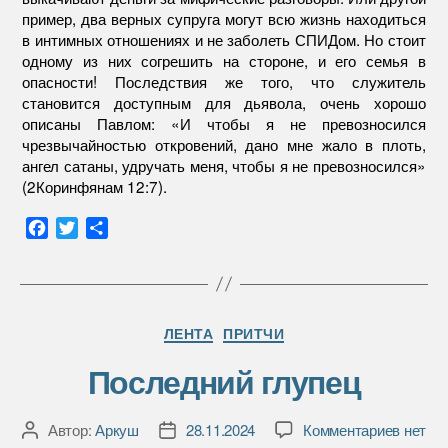
пример, два верных супруга могут всю жизнь находиться
в интимных отношениях и не заболеть СПИДом. Но стоит
одному из них согрешить на стороне, и его семья в
опасности! Последствия же того, что служитель
становится доступным для дьявола, очень хорошо
описаны Павлом: «И чтобы я не превозносился
чрезвычайностью откровений, дано мне жало в плоть,
ангел сатаны, удручать меня, чтобы я не превозносился»
(2Коринфянам 12:7).
F
T
О
a
w
т
c
i
п
e
t
р
b
t
а
Рубрики
ЛЕНТА
ПРИТЧИ
o
e
в
o
r
и
Последний глупец
k
т
ь
к
Автор:
Аркуш
28.11.2024
Комментариев
нет
Автор
Дата