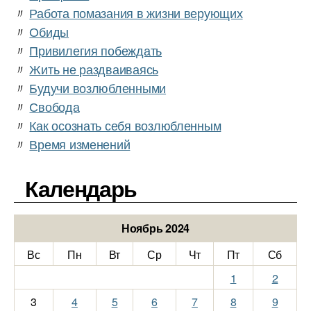
〃
Работа помазания в жизни верующих
〃
Обиды
〃
Привилегия побеждать
〃
Жить не раздваиваясь
〃
Будучи возлюбленными
〃
Свобода
〃
Как осознать себя возлюбленным
〃
Время изменений
Календарь
Ноябрь 2024
Вс
Пн
Вт
Ср
Чт
Пт
Сб
1
2
3
4
5
6
7
8
9