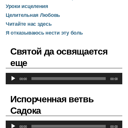
Уроки исцеления
Целительная Любовь
Читайте нас здесь
Я отказываюсь нести эту боль
Святой да освящается
еще
А
00:00
00:00
у
д
Испорченная ветвь
и
о
Садока
п
л
А
00:00
00:00