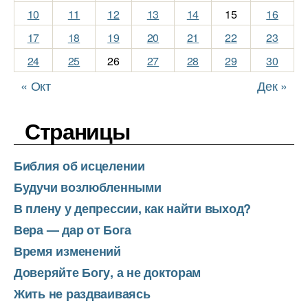
10
11
12
13
14
15
16
17
18
19
20
21
22
23
24
25
26
27
28
29
30
« Окт
Дек »
Страницы
Библия об исцелении
Будучи возлюбленными
В плену у депрессии, как найти выход?
Вера — дар от Бога
Время изменений
Доверяйте Богу, а не докторам
Жить не раздваиваясь