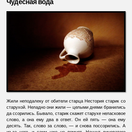
Чудесная вода
Жили неподалеку от обители старца Нестория старик со
старухой. Неладно они жили — целыми днями бранились
да ссорились. Бывало, старик скажет старухе неласковое
слово, а она ему два в ответ. Он ей пять — она ему
десять. Так, слово за слово, — и снова поссорились. А
из-за чего, и сами уже не помнят. Начнут виноватого