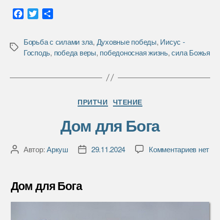
F
T
О
a
w
т
c
i
п
Борьба с силами зла
,
Духовные победы
,
Иисус -
e
t
р
Метки
Господь
,
победа веры
,
победоносная жизнь
,
сила Божья
b
t
а
o
e
в
o
r
и
k
т
Рубрики
ь
ПРИТЧИ
ЧТЕНИЕ
Дом для Бога
к
Автор:
Аркуш
29.11.2024
Комментариев
нет
Автор
Дата
записи
записи
записи
Дом
для
Дом для Бога
Бога