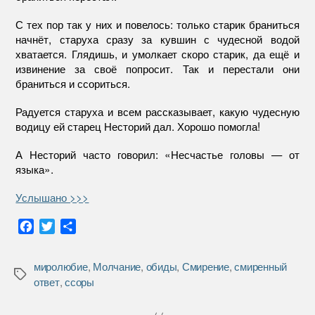
С тех пор так у них и повелось: только старик браниться
начнёт, старуха сразу за кувшин с чудесной водой
хватается. Глядишь, и умолкает скоро старик, да ещё и
извинение за своё попросит. Так и перестали они
браниться и ссориться.
Радуется старуха и всем рассказывает, какую чудесную
водицу ей старец Несторий дал. Хорошо помогла!
А Несторий часто говорил: «Несчастье головы — от
языка».
Услышано >>>
F
T
О
a
w
т
c
i
п
миролюбие
,
Молчание
,
обиды
,
Смирение
,
смиренный
e
t
р
Метки
ответ
,
ссоры
b
t
а
o
e
в