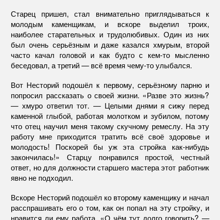
Старец пришел, стал внимательно приглядываться к
молодым каменщикам, и вскоре выделил троих,
наиболее старательных и трудолюбивых. Один из них
был очень серьёзным и даже казался хмурым, второй
часто качал головой и как будто с кем-то мысленно
беседовал, а третий — всё время чему-то улыбался.
Вот Несторий подошёл к первому, серьёзному парню и
попросил рассказать о своей жизни. «Разве это жизнь?
— хмуро ответил тот. — Целыми днями я сижу перед
каменной глыбой, работая молотком и зубилом, потому
что отец научил меня такому скучному ремеслу. На эту
работу мне приходится тратить всё своё здоровье и
молодость! Поскорей бы уж эта стройка как-нибудь
закончилась!» Старцу понравился простой, честный
ответ, но для должности старшего мастера этот работник
явно не подходил.
Вскоре Несторий подошёл ко второму каменщику и начал
расспрашивать его о том, как он попал на эту стройку, и
нравится ли ему работа. «О чём тут долго говорить? —