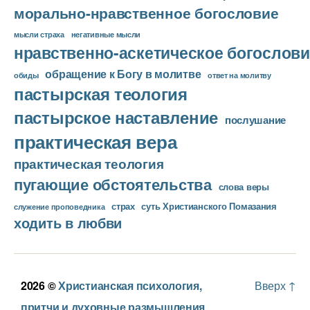
морально-нравственное богословие
мысли страха
негативные мысли
нравственно-аскетическое богослови
обращение к Богу в молитве
ответ на молитву
обиды
пастырская теология
пастырское наставление
послушание
практическая вера
практическая теология
пугающие обстоятельства
слова веры
страх
суть Христианского Помазания
служение проповедника
ходить в любви
2026 ©
Христианская психология,
Вверх
↑
притчи и духовные размышления