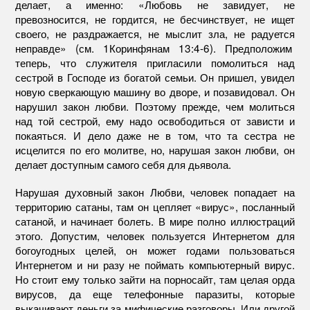
делает, а именно: «Любовь не завидует, не
превозносится, не гордится, не бесчинствует, не ищет
своего, не раздражается, не мыслит зла, не радуется
неправде» (см. 1Коринфянам 13:4-6). Предположим
теперь, что служителя пригласили помолиться над
сестрой в Господе из богатой семьи. Он пришел, увидел
новую сверкающую машину во дворе, и позавидовал. Он
нарушил закон любви. Поэтому прежде, чем молиться
над той сестрой, ему надо освободиться от зависти и
покаяться. И дело даже не в том, что та сестра не
исцелится по его молитве, но, нарушая закон любви, он
делает доступным самого себя для дьявола.
Нарушая духовный закон Любви, человек попадает на
территорию сатаны, там он цепляет «вирус», посланный
сатаной, и начинает болеть. В мире полно иллюстраций
этого. Допустим, человек пользуется Интернетом для
богоугодных целей, он может годами пользоваться
Интернетом и ни разу не поймать компьютерный вирус.
Но стоит ему только зайти на порносайт, там целая орда
вирусов, да еще телефонные паразиты, которые
выкачивают деньги за мифические разговоры. Или другой