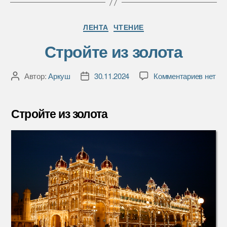
o
r
и
k
т
Рубрики
ь
ЛЕНТА
ЧТЕНИЕ
Стройте из золота
к
Автор:
Аркуш
30.11.2024
Комментариев
нет
Автор
Дата
записи
записи
записи
Стройт
из
Стройте из золота
золота