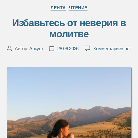
Рубрики
ЛЕНТА
ЧТЕНИЕ
Избавьтесь от неверия в
молитве
к
Автор:
Аркуш
28.06.2026
Комментариев
нет
Автор
Дата
записи
записи
записи
Избавь
от
невери
в
молитв