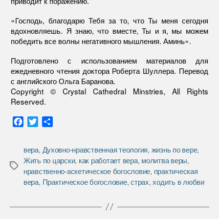
приводит к поражению.
«Господь, благодарю Тебя за то, что Ты меня сегодня
вдохновляешь. Я знаю, что вместе, Ты и я, мы можем
победить все волны негативного мышления. Аминь».
Подготовлено с использованием материалов для
ежедневного чтения доктора Роберта Шуллера. Перевод
с английского Ольга Баранова.
Copyright © Crystal Cathedral Minstries, All Rights
Reserved.
F
T
О
a
w
т
c
i
п
вера
,
Духовно-нравственная теология
,
жизнь по вере
,
e
t
р
Жить по царски
,
как работает вера
,
молитва веры
,
b
t
а
Метки
нравственно-аскетическое богословие
,
практическая
o
e
в
вера
,
Практическое богословие
,
страх
,
ходить в любви
o
r
и
k
т
ь