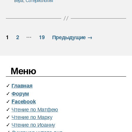
вера
,
Сотериология
k
т
ь
Пагинация
…
1
2
19
Предыдущие
→
записей
Меню
✓
Главная
✓
Форум
✓
Facebook
✓
Чтение по Матфею
✓
Чтение по Марку
✓
Чтение по Иоанну
✓
Духовная цитата дня