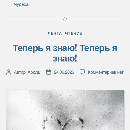
Чудеса
Рубрики
ЛЕНТА
ЧТЕНИЕ
Теперь я знаю! Теперь я
знаю!
к
Автор:
Аркуш
24.06.2026
Комментариев
нет
Автор
Дата
записи
записи
записи
Теперь
я
знаю!
Теперь
я
знаю!