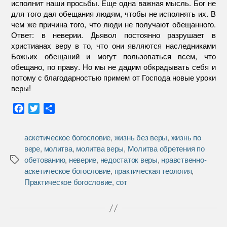
исполнит наши просьбы. Еще одна важная мысль. Бог не
для того дал обещания людям, чтобы не исполнять их. В
чем же причина того, что люди не получают обещанного.
Ответ: в неверии. Дьявол постоянно разрушает в
христианах веру в то, что они являются наследниками
Божьих обещаний и могут пользоваться всем, что
обещано, по праву. Но мы не дадим обкрадывать себя и
потому с благодарностью примем от Господа новые уроки
веры!
F
T
О
a
w
т
c
i
п
аскетическое богословие
,
жизнь без веры
,
жизнь по
e
t
р
вере
,
молитва
,
молитва веры
,
Молитва обретения по
b
t
а
обетованию
,
неверие
,
недостаток веры
,
нравственно-
Метки
o
e
в
аскетическое богословие
,
практическая теология
,
o
r
и
Практическое богословие
,
сот
k
т
ь