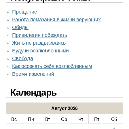
〃
Прощение
〃
Работа помазания в жизни верующих
〃
Обиды
〃
Привилегия побеждать
〃
Жить не раздваиваясь
〃
Будучи возлюбленными
〃
Свобода
〃
Как осознать себя возлюбленным
〃
Время изменений
Календарь
Август 2026
Вс
Пн
Вт
Ср
Чт
Пт
Сб
1