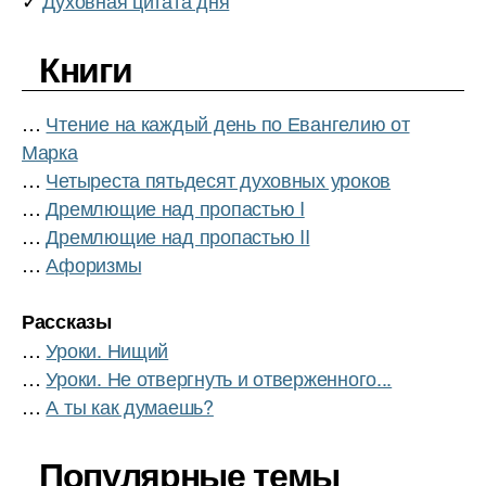
Книги
…
Чтение на каждый день по Евангелию от
Марка
…
Четыреста пятьдесят духовных уроков
…
Дремлющие над пропастью I
…
Дремлющие над пропастью II
…
Афоризмы
Рассказы
…
Уроки. Нищий
…
Уроки. Не отвергнуть и отверженного...
…
А ты как думаешь?
Популярные темы