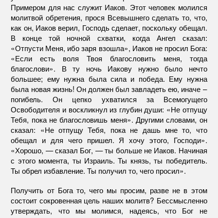
Примером для нас служит Иаков. Этот человек молился
молитвой обретения, прося Всевышнего сделать то, что,
как он, Иаков верил, Господь сделает, поскольку обещал.
В конце той ночной схватки, когда Ангел сказал:
«Отпусти Меня, ибо заря взошла», Иаков не просил Бога:
«Если есть воля Твоя благословить меня, тогда
благослови». В ту ночь Иакову нужно было нечто
большее; ему нужна была сила и победа. Ему нужна
была новая жизнь! Он должен был завладеть ею, иначе –
погибель. Он цепко ухватился за Всемогущего
Освободителя и воскликнул из глубин души: «Не отпущу
Тебя, пока не благословишь меня». Другими словами, он
сказал: «Не отпущу Тебя, пока не дашь мне то, что
обещал и для чего пришел. Я хочу этого, Господи».
«Хорошо, — сказал Бог, — ты больше не Иаков. Начиная
с этого момента, ты Израиль. Ты князь, ты победитель.
Ты обрел избавление. Ты получил то, чего просил».
Получить от Бога то, чего мы просим, разве не в этом
состоит сокровенная цель наших молитв? Бессмысленно
утверждать, что мы молимся, надеясь, что Бог не