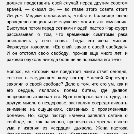
должен представить свой случай перед другим советом
врачей, — сказал он, — во главе этого совета стоит
Иисус». Медики согласились, чтобы в больнице было
проведено специальное служение молитвы и помазания.
Выступая потом перед сотнями людей, пастор Фарнсуорт
рассказывал о том, что временами симптомы рака
появлялись у него снова. Тогда его жена миссис
Фарнсуорт говорила: «Евгений, заяви о своей свободе!»
И он отстоял свою свободу, прожив еще много лет, и
раковая опухоль никогда больше не поражала его тело.
Вопрос, на который нам предстоит найти ответ сегодня,
состоит в следующем: кому пастор Евгений Фарнсуорт
заявлял о своей свободе? Дело в том, что его ум, как и
его сердце, являлись полем битвы, где дьявол
непрерывно атаковал его. Враг подбрасывал то одну, то
другую мысль о нездоровье, заставлял сосредотачивать
внимание на ощущениях, связанных с проявлениями
болезни. Но, когда пастор Евгений заявлял сатане о
свободе, он, как написано, препоясывал чресла своего
ума и изгонял из «сердца» дьявола. Жена пастора
Фарнсуорта помогала ему бодрствовать, уповая на