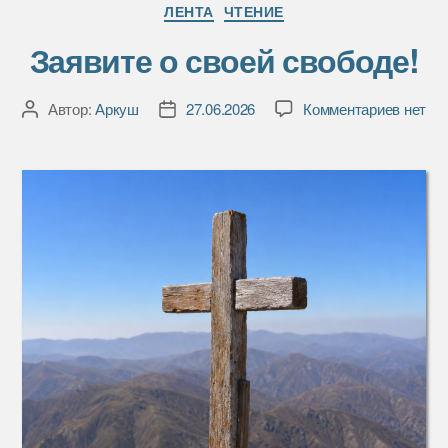
Рубрики
ЛЕНТА
ЧТЕНИЕ
Заявите о своей свободе!
к
Автор:
Аркуш
27.06.2026
Комментариев
нет
Автор
Дата
записи
записи
записи
Заявит
о
своей
свобод