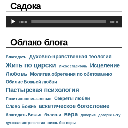
о
Садока
п
л
А
е
00:00
00:00
у
е
д
р
Облако блога
и
о
Духовно-нравственная теология
п
Благодать
Жить по царски
л
Исцеление
Иисус спаситель
е
Любовь
Молитва обретения по обетованию
е
Обилие Божьей любви
р
Пастырская психология
Секреты любви
Позитивное мышление
аскетическое богословие
Слово Божие
вера
благодать Божья
болезни
доверие
доверие Богу
жизнь без веры
духовная антропология