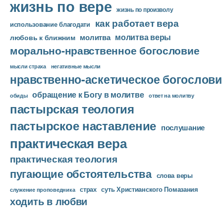
жизнь по вере
жизнь по произволу
как работает вера
использование благодати
молитва веры
молитва
любовь к ближним
морально-нравственное богословие
мысли страха
негативные мысли
нравственно-аскетическое богослови
обращение к Богу в молитве
ответ на молитву
обиды
пастырская теология
пастырское наставление
послушание
практическая вера
практическая теология
пугающие обстоятельства
слова веры
страх
суть Христианского Помазания
служение проповедника
ходить в любви