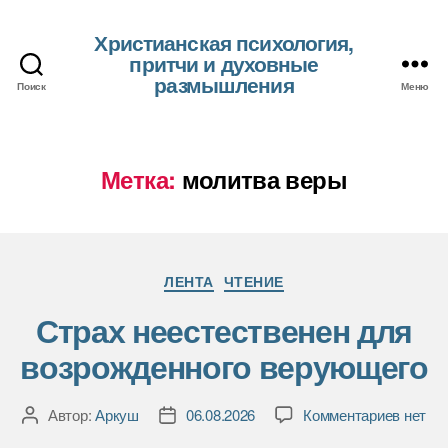
Христианская психология,
притчи и духовные
размышления
Поиск
Меню
Метка:
молитва веры
Рубрики
ЛЕНТА
ЧТЕНИЕ
Страх неестественен для
возрожденного верующего
к
Автор:
Аркуш
06.08.2026
Комментариев
нет
Автор
Дата
записи
записи
записи