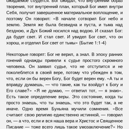
творения, тот внутренний план, который Бог имел внутри
Себя, получит завершенное материальное воплощение, и
поэтому Он говорил: «В начале сотворил Бог небо и
землю. Земля же была безвидна и пуста, и тьма над
бездною, и Дух Божий носился над водою. И сказал Бог:
да будет свет. И стал свет. И увидел Бог свет, что он
хорош, и отделил Бог свет от тьмы» (Бытие 1:1-4)
Некоторые говорят: Бог не верил, а знал. В эпоху ранних
гонений однажды привели к судье простого скромного
человека. Он заявил судье, что не отступится и не
поколеблется в своей вере, потому что убежден в том,
что, если он бы верен Богу, Бог будет верен ему. «А ты и
вправду думаешь, — что такие, как ты взойдут к Богу и
Его славе?» «Я не думаю, — ответил тот, — я знаю».
Есть такое определение веры. Это состояние, когда ты
просто знаешь, что ты знаешь, что это будет так, а не
иначе. Одно время Буньяна мучили сомнения. «Все
считают свою религию единственно истинной, — говорил
он, — а что, если и вся наша вера и Христос и Священное
Писание — тоже всего лишь такое умозаключение?» Но