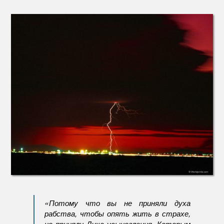
Страх
неесте
для
возрож
верую
«Потому что вы не приняли духа
рабства, чтобы опять жить в страхе,
но приняли Духа усыновления, Которым