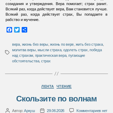
созидания и утверждения. Вера помогает; страх ранит.
Всякий раз, когда действует вера, Вам становится лучше.
Всякий раз, когда действует страх, Вы попадаете в
рабство и мучение.
F
T
О
a
w
т
c
i
п
вера
,
жизнь без веры
,
жизнь по вере
,
жить без страха
,
e
t
р
молитва веры
,
мысли страха
,
одолеть страх
,
победа
b
t
а
Метки
над страхом
,
практическая вера
,
пугающие
o
e
в
обстоятельства
,
страх
o
r
и
k
т
ь
Рубрики
ЛЕНТА
ЧТЕНИЕ
Скользите по волнам
к
Автор:
Аркуш
29.06.2026
Комментариев
нет
Автор
Дата