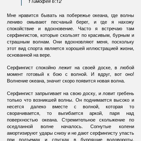
1Тимофея 6:12
Мне нравится бывать на побережье океана, где волны
лениво омывают песчаный берег, и где я нахожу
спокойствие и вдохновение. Часто я встречаю там
серфингистов, которые скользят по красивым, бурным и
страшным волнам. Они вдохновляют меня, поскольку
этот вид спорта является хорошей иллюстрацией жизни,
основанной на вере.
Серфингист спокойно лежит на своей доске, в любой
момент готовый к бою с волной. И вдруг, вот оно!
Волнение океана, значит скоро появится новая волна.
Серфингист запрыгивает на свою доску, и ловит гребень
только что возникшей волны. Он поднимается высоко и
несется далеко вместе с волной, которая то
сворачивается, то выгибается аркой, паря над
поверхностью океана. Стремительное скольжение по
оседланной волне началось. Согнутые колени
амортизируют удары снизу и не дают серфингисту упасть
при подъемах и спусках в бурлящие водовороты.