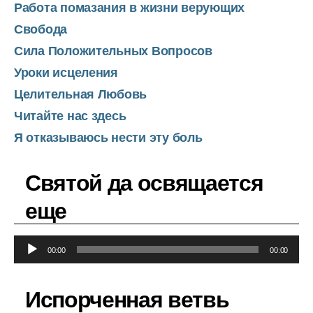
Работа помазания в жизни верующих
Свобода
Сила Положительных Вопросов
Уроки исцеления
Целительная Любовь
Читайте нас здесь
Я отказываюсь нести эту боль
Святой да освящается
еще
А
00:00
00:00
у
д
Испорченная ветвь
и