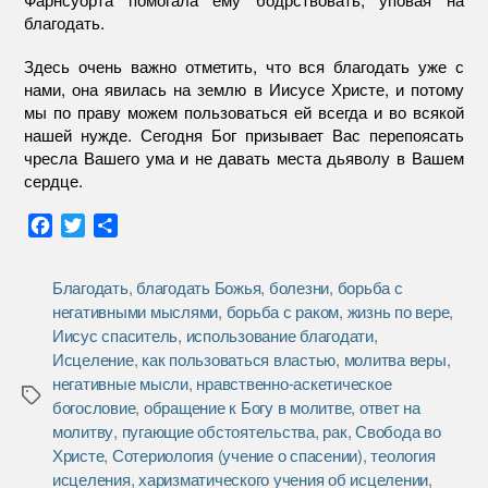
благодать.
Здесь очень важно отметить, что вся благодать уже с
нами, она явилась на землю в Иисусе Христе, и потому
мы по праву можем пользоваться ей всегда и во всякой
нашей нужде. Сегодня Бог призывает Вас перепоясать
чресла Вашего ума и не давать места дьяволу в Вашем
сердце.
F
T
О
a
w
т
c
i
п
Благодать
,
благодать Божья
,
болезни
,
борьба с
e
t
р
негативными мыслями
,
борьба с раком
,
жизнь по вере
,
b
t
а
Иисус спаситель
,
использование благодати
,
o
e
в
Исцеление
,
как пользоваться властью
,
молитва веры
,
o
r
и
негативные мысли
,
нравственно-аскетическое
k
т
Метки
богословие
,
обращение к Богу в молитве
,
ответ на
ь
молитву
,
пугающие обстоятельства
,
рак
,
Свобода во
Христе
,
Сотериология (учение о спасении)
,
теология
исцеления
,
харизматического учения об исцелении
,