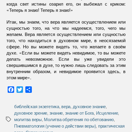
когда свет истины озарил его, он выбежал с криком:
«Теперь я знаю! Теперь я знаю!»
Итак, мы знаем, что вера является осуществлением или
сущностью того, на что мы надеемся, того, чего мы
желаем. Вера является осуществлением или сущностью
того, что находиться в духовном мире, в неосязаемой
сфере. Но вы можете видеть то, что желаете в своём
духе. «Если вы можете видеть невидимое, то вы можете
делать невозможное. Если вы уже увидели это
свершившимся в духе, то нужно лишь следовать за этим
внутренним образом, и невидимое проявится здесь, в
этом мире».
F
T
О
a
w
т
c
i
п
библейская экзегетика
,
вера
,
духовное знание
,
e
t
р
духовное зрение
,
знание
,
знание от Бога
,
Исцеление
,
b
t
а
молитва веры
,
Молитва обретения по обетованию
,
Метки
o
e
в
Пневматология (учение о действии веры)
,
практическая
o
r
и