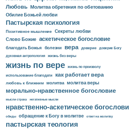
е
Любовь
Молитва обретения по обетованию
е
Обилие Божьей любви
р
Пастырская психология
Секреты любви
Позитивное мышление
аскетическое богословие
Слово Божие
вера
благодать Божья
болезни
доверие
доверие Богу
жизнь без веры
духовная антропология
жизнь по вере
жизнь по произволу
как работает вера
использование благодати
молитва веры
молитва
любовь к ближним
морально-нравственное богословие
мысли страха
негативные мысли
нравственно-аскетическое богослови
обращение к Богу в молитве
ответ на молитву
обиды
пастырская теология