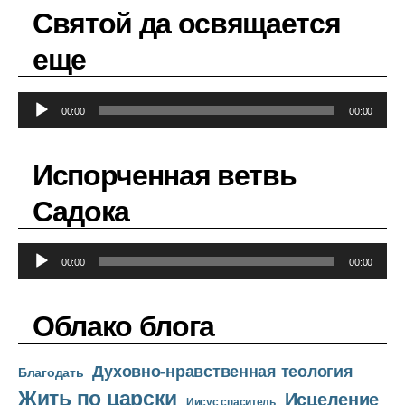
Святой да освящается
еще
А
00:00
00:00
у
д
Испорченная ветвь
и
о
Садока
п
л
А
е
00:00
00:00
у
е
д
р
Облако блога
и
о
Духовно-нравственная теология
п
Благодать
Жить по царски
л
Исцеление
Иисус спаситель