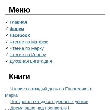
k
т
ь
Меню
✓
Главная
✓
Форум
✓
Facebook
✓
Чтение по Матфею
✓
Чтение по Марку
✓
Чтение по Иоанну
✓
Духовная цитата дня
Книги
…
Чтение на каждый день по Евангелию от
Марка
…
Четыреста пятьдесят духовных уроков
…
Дремлющие над пропастью I