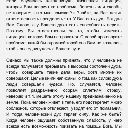
Если случилась какая-нибудь жизненная ситуация,
которая Вам неприятна: проблема, болезнь или скорбь,
не говорите: «кто мне поможет?» Знайте, на Вас лежит
ответственность преодолеть это. У Вас есть дух, Бог дал
Вам Слово, а у Вашего духа есть способность верить.
Поэтому Вы ответственны за то, чтобы изменить
ситуацию, которая Вам не нравится. С верой проговорите
проблеме, какой бы огромной горой она Вам не казалась,
чтобы она сдвинулась с Вашего пути.
Однако мы также должны признать, что у человека не
всегда получается пребывать в высоком состоянии духа,
чтобы совершать такие дела веры, хотя многие их
совершают. Целые книги написаны о том, как силою духа
люди совершали чудеса. Но, случается, человек
позволяет раздражению, ссорам, сплетням, страху,
неверию и т.п. мешать этому нашему предназначению на
земле. Пока человек живет в теле, его подстерегает много
соблазнов, которые отвлекают, уводят его от помазания.
И тогда человеческий дух теряет силу. Как же быть?
Когда человек ощущает собственную слабость, у него
всегда есть возможность призвать на помощь Бога. Мы