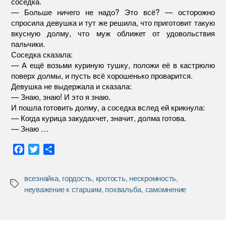
соседка.
— Больше ничего не надо? Это всё? — осторожно
спросила девушка и тут же решила, что приготовит такую
вкусную долму, что муж оближет от удовольствия
пальчики.
Соседка сказала:
— А ещё возьми куриную тушку, положи её в кастрюлю
поверх долмы, и пусть всё хорошенько проварится.
Девушка не выдержала и сказала:
— Знаю, знаю! И это я знаю.
И пошла готовить долму, а соседка вслед ей крикнула:
— Когда курица закудахчет, значит, долма готова.
— Знаю …
F
T
О
a
w
т
c
i
п
всезнайка
,
гордость
,
кротость
,
нескромность
,
e
t
р
Метки
неуважение к старшим
,
похвальба
,
самомнение
b
t
а
o
e
в
o
r
и