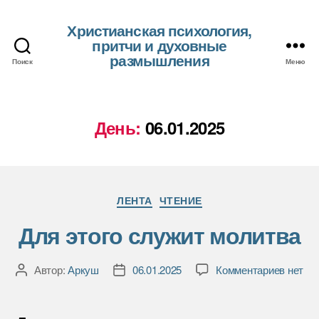
Христианская психология,
притчи и духовные
размышления
Поиск
Меню
День:
06.01.2025
Рубрики
ЛЕНТА
ЧТЕНИЕ
Для этого служит молитва
к
Автор:
Аркуш
06.01.2025
Комментариев
нет
Автор
Дата
записи
записи
записи
Для
этого