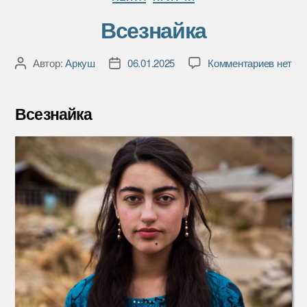
Всезнайка
к
Автор:
Аркуш
06.01.2025
Комментариев
нет
Автор
Дата
записи
записи
записи
Всезна
Всезнайка