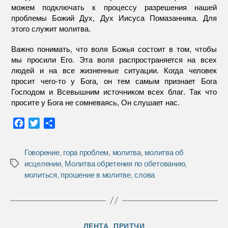
можем подключать к процессу разрешения нашей
проблемы Божий Дух, Дух Иисуса Помазанника. Для
этого служит молитва.
Важно понимать, что воля Божья состоит в том, чтобы
мы просили Его. Эта воля распространяется на всех
людей и на все жизненные ситуации. Когда человек
просит чего-то у Бога, он тем самым признает Бога
Господом и Всевышним источником всех благ. Так что
просите у Бога не сомневаясь, Он слушает нас.
F
T
О
a
w
т
c
i
п
Говорение
,
гора проблем
,
молитва
,
молитва об
e
t
р
исцелении
,
Молитва обретения по обетованию
,
Метки
b
t
а
молиться
,
прошение в молитве
,
слова
o
e
в
o
r
и
k
т
ь
Рубрики
ЛЕНТА
ПРИТЧИ