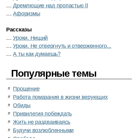
…
Дремлющие над пропастью II
…
Афоризмы
Рассказы
…
Уроки. Нищий
…
Уроки. Не отвергнуть и отверженного...
…
А ты как думаешь?
Популярные темы
〃
Прощение
〃
Работа помазания в жизни верующих
〃
Обиды
〃
Привилегия побеждать
〃
Жить не раздваиваясь
〃
Будучи возлюбленными