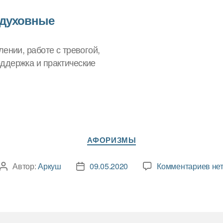
 духовные
ении, работе с тревогой,
ддержка и практические
Рубрики
АФОРИЗМЫ
к
Автор:
Аркуш
09.05.2020
Комментариев
не
Автор
Дата
зап
записи
записи