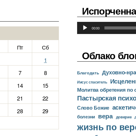
и
Испорченна
о
п
А
л
00:00
у
е
д
е
Пт
Сб
и
р
Облако бло
о
1
п
Духовно-нра
7
8
л
Благодать
Исцелен
е
Иисус спаситель
14
15
е
Молитва обретения по
р
Пастырская псих
21
22
аскетич
Слово Божие
28
29
вера
болезни
доверие
жизнь по вер