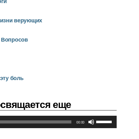
оги
жизни верующих
 Вопросов
эту боль
освящается еще
И
00:00
с
п
о