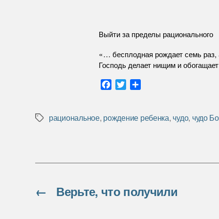
Выйти за пределы рационального
«… бесплодная рождает семь раз, 
Господь делает нищим и обогащает
F
T
О
a
w
т
c
i
п
e
t
р
рациональное
,
рождение ребенка
,
чудо
,
чудо Б
Метки
b
t
а
o
e
в
o
r
и
k
т
ь
←
Верьте, что получили