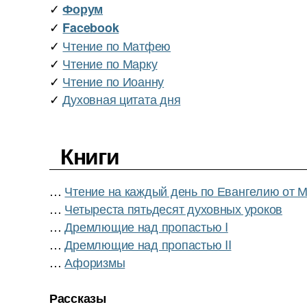
✓
Форум
✓
Facebook
✓
Чтение по Матфею
✓
Чтение по Марку
✓
Чтение по Иоанну
✓
Духовная цитата дня
Книги
…
Чтение на каждый день по Евангелию от 
…
Четыреста пятьдесят духовных уроков
…
Дремлющие над пропастью I
…
Дремлющие над пропастью II
…
Афоризмы
Рассказы