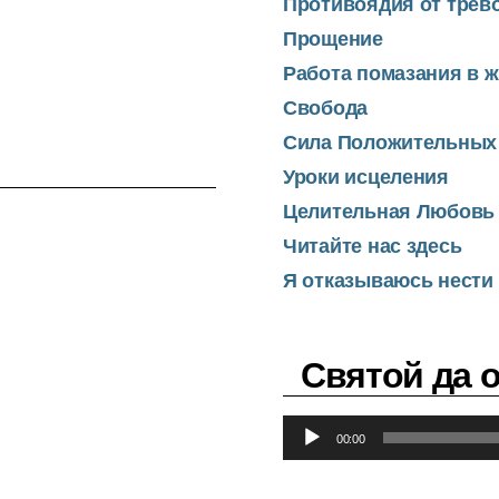
Противоядия от трев
Прощение
Работа помазания в 
Свобода
Сила Положительных
Уроки исцеления
Целительная Любовь
Читайте нас здесь
Я отказываюсь нести 
Святой да 
А
00:00
у
д