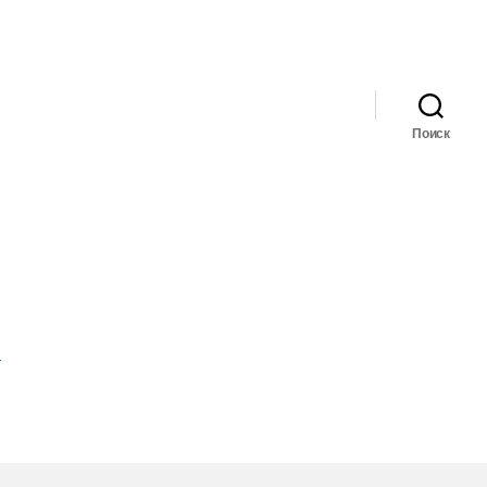
Поиск
т
иси