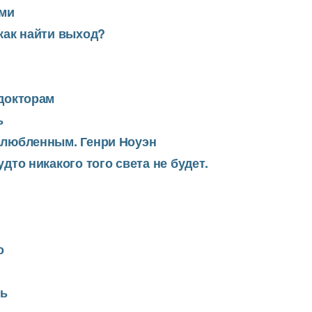
ми
 как найти выход?
 докторам
ь
озлюбленным. Генри Ноуэн
удто никакого того света не будет.
о
ть