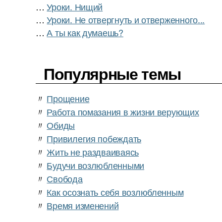
…
Уроки. Нищий
…
Уроки. Не отвергнуть и отверженного...
…
А ты как думаешь?
Популярные темы
〃
Прощение
〃
Работа помазания в жизни верующих
〃
Обиды
〃
Привилегия побеждать
〃
Жить не раздваиваясь
〃
Будучи возлюбленными
〃
Свобода
〃
Как осознать себя возлюбленным
〃
Время изменений