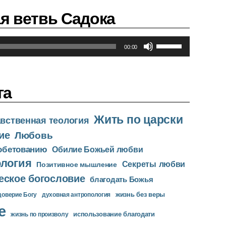
л
я ветвь Садока
ь
з
у
И
00:00
й
с
т
п
е
о
к
л
га
л
ь
а
з
в
у
Жить по царски
вственная теология
и
й
ие
Любовь
ш
т
и
е
 обетованию
Обилие Божьей любви
в
к
ология
Секреты любви
Позитивное мышление
в
л
еское богословие
е
а
благодать Божья
р
в
жизнь без веры
доверие Богу
духовная антропология
х
и
е
/
ш
использование благодати
жизнь по произволу
в
и