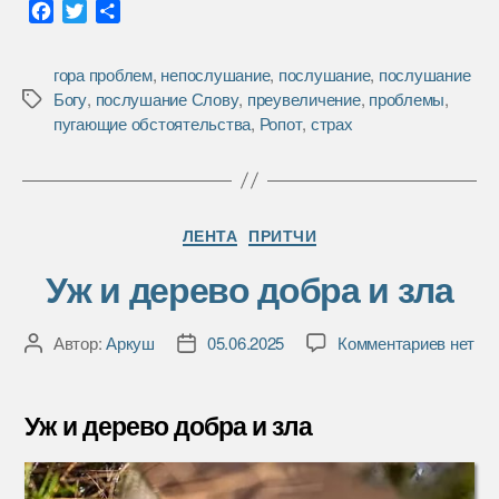
F
T
О
a
w
т
c
i
п
гора проблем
,
непослушание
,
послушание
,
послушание
e
t
р
Богу
,
послушание Слову
,
преувеличение
,
проблемы
,
Метки
b
t
а
пугающие обстоятельства
,
Ропот
,
страх
o
e
в
o
r
и
k
т
ь
Рубрики
ЛЕНТА
ПРИТЧИ
Уж и дерево добра и зла
к
Автор:
Аркуш
05.06.2025
Комментариев
нет
Автор
Дата
записи
записи
записи
Уж
и
Уж и дерево добра и зла
дерево
добра
и