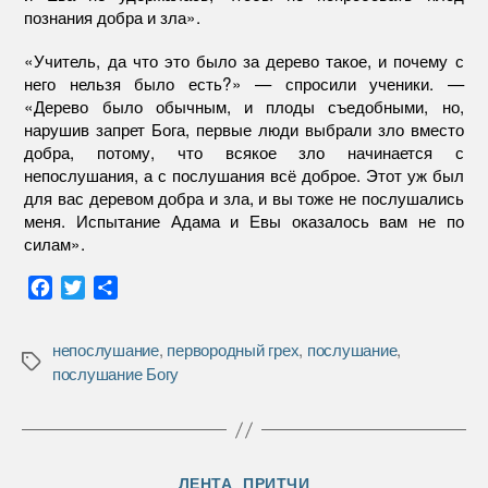
познания добра и зла».
«Учитель, да что это было за дерево такое, и почему с
него нельзя было есть?» — спросили ученики. —
«Дерево было обычным, и плоды съедобными, но,
нарушив запрет Бога, первые люди выбрали зло вместо
добра, потому, что всякое зло начинается с
непослушания, а с послушания всё доброе. Этот уж был
для вас деревом добра и зла, и вы тоже не послушались
меня. Испытание Адама и Евы оказалось вам не по
силам».
F
T
О
a
w
т
c
i
п
непослушание
,
первородный грех
,
послушание
,
e
t
р
Метки
послушание Богу
b
t
а
o
e
в
o
r
и
k
т
Рубрики
ь
ЛЕНТА
ПРИТЧИ