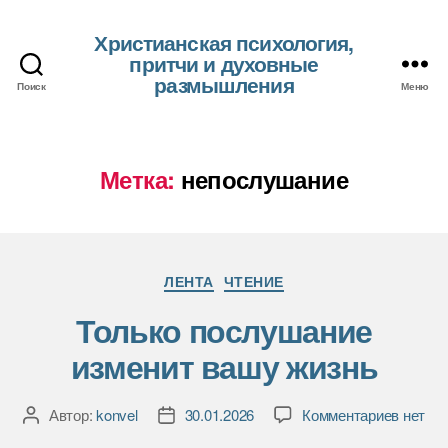
Христианская психология,
притчи и духовные
размышления
Поиск
Меню
Метка:
непослушание
Рубрики
ЛЕНТА
ЧТЕНИЕ
Только послушание
изменит вашу жизнь
к
Автор:
konvel
30.01.2026
Комментариев
нет
Автор
Дата
записи
записи
записи