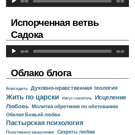
00:00
00:00
у
д
Испорченная ветвь
и
о
Садока
п
л
А
е
00:00
00:00
у
е
д
р
Облако блога
и
о
Духовно-нравственная теология
п
Благодать
Жить по царски
л
Исцеление
Иисус спаситель
е
Любовь
Молитва обретения по обетованию
е
Обилие Божьей любви
р
Пастырская психология
Секреты любви
Позитивное мышление