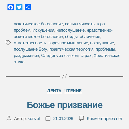
F
T
О
a
w
т
c
i
п
аскетическое богословие
,
вспыльчивость
,
гора
e
t
р
проблем
,
Искушения
,
непослушание
,
нравственно-
b
t
а
аскетическое богословие
,
обиды
,
обличение
,
o
e
в
ответственность
,
порочное мышление
,
послушание
,
Метки
o
r
и
послушание Богу
,
практическая теология
,
проблемы
,
k
т
раздражение
,
Следить за языком
,
страх
,
Христианская
ь
этика
Рубрики
ЛЕНТА
ЧТЕНИЕ
Божье призвание
к
Автор:
konvel
21.01.2026
Комментариев
нет
Автор
Дата
записи
записи
записи