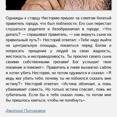
Однажды к старцу Несторию пришел за советом богатый
правитель города, что был поблизости. Его сын перестал
слушаться родителя и безобразничал в городе. «Что
делать? — спрашивал правитель, — как вернуть сына на
правильный путь?» Несторий ответил: «Тебе надо выйти
на центральную площадь, покаяться перед Богом и
попросить прощения у людей за свою жадность,
жестокость и несправедливость. Ты проклял своего сына
своими собственными грехами! Бог услышит твое
покаяние и поможет». Правитель в гневе выхватил саблю
и хотел убить Нестория, но потом одумался и сказал: «Я
ведь мог убить тебя, почему ты не побоялся сказать мне
истину?» Несторий ответил: «Истина обличает, а ложь
убаюкивает совесть. Но только истина спасает, ложь же
губительна. Если бы я тебе сказал ложь, то потом мне
бы пришлось каяться, чтобы не погибнуть».
Дмитрий Питиримов