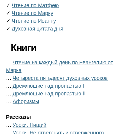
✓
Чтение по Матфею
✓
Чтение по Марку
✓
Чтение по Иоанну
✓
Духовная цитата дня
Книги
…
Чтение на каждый день по Евангелию от
Марка
…
Четыреста пятьдесят духовных уроков
…
Дремлющие над пропастью I
…
Дремлющие над пропастью II
…
Афоризмы
Рассказы
…
Уроки. Нищий
…
Уроки. Не отвергнуть и отверженного...