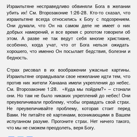
Израильтяне несправедливо обвиняли Бога в желании
убить их! См. Второзаконие 1:26-28. Кто-то сказал, что
израильтяне всегда относились к Богу с подозрением.
Они думали, что Он на самом деле не имеет о них
добрых намерений, и все время с ропотом говорили об
этом. А разве не так ведут себя многие христиане,
особенно, когда учат, что от Бога нельзя ожидать
хорошего, что именно Он посылает бедствия, болезни и
бедность.
Страх рисовал в их воображении ужасные картины.
Израильтяне оправдывали свое нежелание идти тем, что
против них жители Ханаана имели укрепления до небес.
См. Второзаконие 1:28. «Куда мы пойдем?» – стонали
они. Но там не было никаких укреплений до небес! Они
преувеличивали проблему, чтобы оправдать свой страх.
Не преувеличивайте проблему, которая стоит перед
Вами. Не питайте её картинами, возникающими в Вашем
испуганном разуме. Прогоните страх. Нет ничего такого,
что мы не сможем преодолеть, веря Богу.