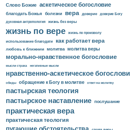
аскетическое богословие
Слово Божие
вера
благодать Божья
болезни
доверие
доверие Богу
жизнь без веры
духовная антропология
жизнь по вере
жизнь по произволу
как работает вера
использование благодати
молитва веры
молитва
любовь к ближним
морально-нравственное богословие
мысли страха
негативные мысли
нравственно-аскетическое богослови
обращение к Богу в молитве
ответ на молитву
обиды
пастырская теология
пастырское наставление
послушание
практическая вера
практическая теология
пугающие обстоятельства
слова веры