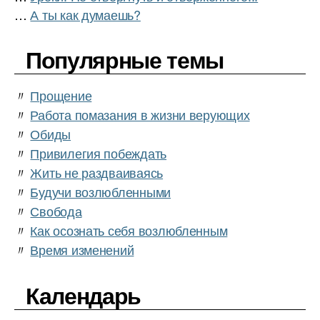
…
А ты как думаешь?
Популярные темы
〃
Прощение
〃
Работа помазания в жизни верующих
〃
Обиды
〃
Привилегия побеждать
〃
Жить не раздваиваясь
〃
Будучи возлюбленными
〃
Свобода
〃
Как осознать себя возлюбленным
〃
Время изменений
Календарь