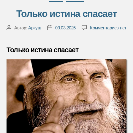
Только истина спасает
к
Автор:
Аркуш
03.03.2025
Комментариев
нет
Автор
Дата
записи
записи
записи
Только
истина
Только истина спасает
спасае