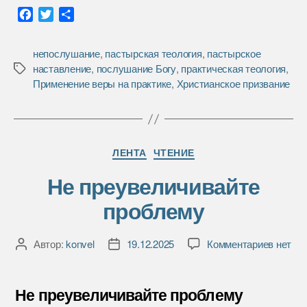
F
T
О
a
w
т
c
i
п
непослушание
,
пастырская теология
,
пастырское
e
t
р
наставление
,
послушание Богу
,
практическая теология
,
Метки
b
t
а
Применение веры на практике
,
Христианское призвание
o
e
в
o
r
и
k
т
ь
Рубрики
ЛЕНТА
ЧТЕНИЕ
Не преувеличивайте
проблему
к
Автор:
konvel
19.12.2025
Комментариев
нет
Автор
Дата
записи
записи
записи
Не
преуве
Не преувеличивайте проблему
пробле