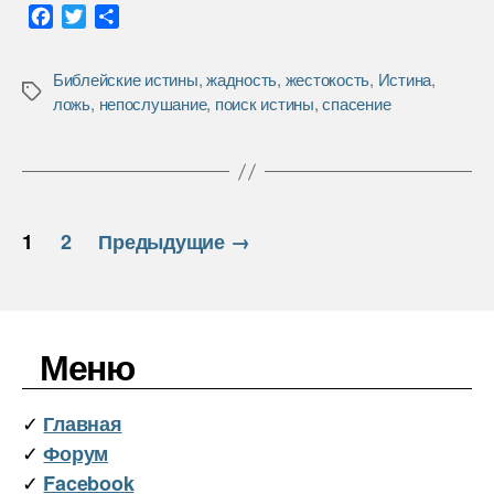
F
T
О
a
w
т
c
i
п
Библейские истины
,
жадность
,
жестокость
,
Истина
,
e
t
р
Метки
ложь
,
непослушание
,
поиск истины
,
спасение
b
t
а
o
e
в
o
r
и
k
т
ь
Пагинация
1
2
Предыдущие
→
записей
Меню
✓
Главная
✓
Форум
✓
Facebook