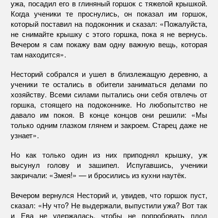
ужа, посадил его в глиняный горшок с тяжелой крышкой.
Когда ученики те проснулись, он показал им горшок,
который поставил на подоконник и сказал: «Пожалуйста,
не снимайте крышку с этого горшка, пока я не вернусь.
Вечером я сам покажу вам одну важную вещь, которая
там находится».
Несторий собрался и ушел в близлежащую деревню, а
ученики те остались в обители заниматься делами по
хозяйству. Всеми силами пытались они себя отвлечь от
горшка, стоящего на подоконнике. Но любопытство не
давало им покоя. В конце концов они решили: «Мы
только одним глазком глянем и закроем. Старец даже не
узнает».
Но как только один из них приподнял крышку, уж
высунул голову и зашипел. Испугавшись, ученики
закричали: «Змея!» — и бросились из кухни наутёк.
Вечером вернулся Несторий и, увидев, что горшок пуст,
сказал: «Ну что? Не выдержали, выпустили ужа? Вот так
и Ева не удержалась, чтобы не попробовать плод