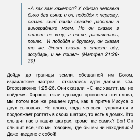
«А как вам кажется? У одного человека
было два сына; и он, подойдя к первому,
сказал: сын! пойди сегодня работай в
винограднике моем. Но он сказал в
ответ: не хочу; а после, раскаявшись,
пошел. И подойдя к другому, он сказал
то же. Этот сказал в ответ: иду,
государь, и не пошел» (Матфея 21:28-
30)
Дойдя до границы земли, обещанной им Богом,
израильтяне наотрез отказались идти дальше. См.
Второзаконие 1:25-26. Они сказали: «С нас хватит, мы не
пойдем». Хорошо, если однажды произнеся эти слова,
мы потом все же решаем идти, как в притче Иисуса о
двух сыновьях. Но плохо, когда человек упрямится и
продолжает роптать в своих шатрах, то есть в домах. Кто
слышит нас в наших шатрах, кроме нас самих? Бог! Он
слышит все, что мы говорим, где бы мы ни находились!
Даже наедине с собой!