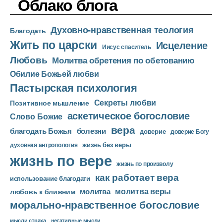
Облако блога
и
о
Духовно-нравственная теология
п
Благодать
Жить по царски
л
Исцеление
Иисус спаситель
е
Любовь
Молитва обретения по обетованию
е
Обилие Божьей любви
р
Пастырская психология
Секреты любви
Позитивное мышление
аскетическое богословие
Слово Божие
вера
благодать Божья
болезни
доверие
доверие Богу
жизнь без веры
духовная антропология
жизнь по вере
жизнь по произволу
как работает вера
использование благодати
молитва веры
молитва
любовь к ближним
морально-нравственное богословие
мысли страха
негативные мысли