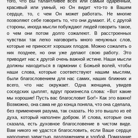
того, что Вы талантливее всех или самый одаренный,
красивый или умный, но Он видит что-то в Вашем
сердце, то, с чем Он может работать. Не многие
позволяют себе говорить то, что они думают. И, с другой
стороны, иногда мысли побуждают людей говорить такое,
о чем они потом долго сожалеют. В расстроенных
чувствах так легко наговорить много ненужных слов,
которые не приносят хороших плодов. Можно сожалеть о
них позднее, но они уже делают свою работу. Это
приводит нас к другой очень важной истине. Наши мысли
должны находиться в гармонии с Божьей волей, чтобы
наши слова, которые соответствуют нашим мыслям,
были благословением для нас самих, наших ближних и
всего, что нас окружает. Одна женщина, увидев
соседских цыплят, вдруг произнесла слова: «Вот какие
мы хорошие! Пусть вас благословит Бог!» Как это важно!
Возможно, она сама не до конца поняла, что она сделала,
без применения разума, так сказать. Но это вышло из её
духа, который наполнен добром. И слова, которые она
сказала, есть духовное благословение в чистом виде.
Вам никого не удастся благословить, если Ваше сердце
наполнено завистью, раздражением и злобой. Помазание