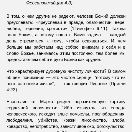
Фессалоникийцам 4:3)
В том, о чем другие не радеют, человек Божий должен
преуспевать: «преуспевай в правде, благочестии, вере,
любви, терпении, кротости» (1Тимофею 6:11). Такова
воля Божия, а потому наша с Вами задача — каждый
день стремиться к тому, чтобы освящаться. И чем
больше мы работаем над собою, вникаем в себя и в
слово Божье, занимаясь этим постоянно, тем более мы
предоставляем себя в руки Божии как орудие.
Что характеризует духовную чистоту личности? В самом
общем понимании — это чистое сердце, “потому что из
него источники жизни”, — так говорит Писание (Притчи
4:23).
Евангелие от Марка рисует поразительную картину
сердечной порочности: “Ибо извнутрь, из сердца
человеческого, исходят злые помыслы, прелюбодеяния,
любодеяния, убийства, кражи, лихоимство, злоба,
коварство, непотребство, завистливое око, богохульство,
гордость, безумство …” (Марка 7:21-22). Как видите,