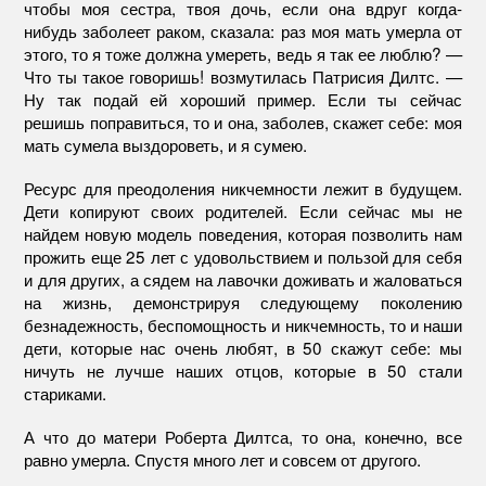
чтобы моя сестра, твоя дочь, если она вдруг когда-
нибудь заболеет раком, сказала: раз моя мать умерла от
этого, то я тоже должна умереть, ведь я так ее люблю? —
Что ты такое говоришь! возмутилась Патрисия Дилтс. —
Ну так подай ей хороший пример. Если ты сейчас
решишь поправиться, то и она, заболев, скажет себе: моя
мать сумела выздороветь, и я сумею.
Ресурс для преодоления никчемности лежит в будущем.
Дети копируют своих родителей. Если сейчас мы не
найдем новую модель поведения, которая позволить нам
прожить еще 25 лет с удовольствием и пользой для себя
и для других, а сядем на лавочки доживать и жаловаться
на жизнь, демонстрируя следующему поколению
безнадежность, беспомощность и никчемность, то и наши
дети, которые нас очень любят, в 50 скажут себе: мы
ничуть не лучше наших отцов, которые в 50 стали
стариками.
А что до матери Роберта Дилтса, то она, конечно, все
равно умерла. Спустя много лет и совсем от другого.