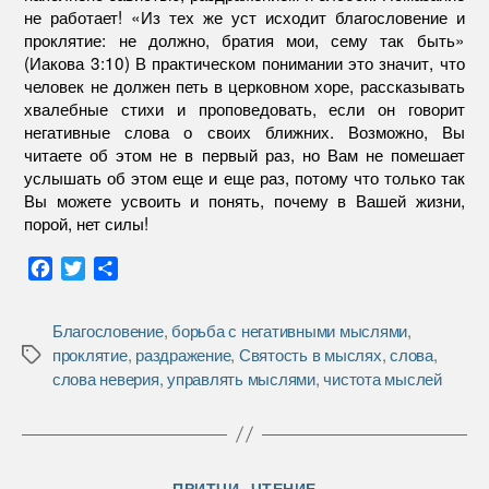
не работает! «Из тех же уст исходит благословение и
проклятие: не должно, братия мои, сему так быть»
(Иакова 3:10) В практическом понимании это значит, что
человек не должен петь в церковном хоре, рассказывать
хвалебные стихи и проповедовать, если он говорит
негативные слова о своих ближних. Возможно, Вы
читаете об этом не в первый раз, но Вам не помешает
услышать об этом еще и еще раз, потому что только так
Вы можете усвоить и понять, почему в Вашей жизни,
порой, нет силы!
F
T
О
a
w
т
c
i
п
Благословение
,
борьба с негативными мыслями
,
e
t
р
проклятие
,
раздражение
,
Святость в мыслях
,
слова
,
Метки
b
t
а
слова неверия
,
управлять мыслями
,
чистота мыслей
o
e
в
o
r
и
k
т
ь
Рубрики
ПРИТЧИ
ЧТЕНИЕ