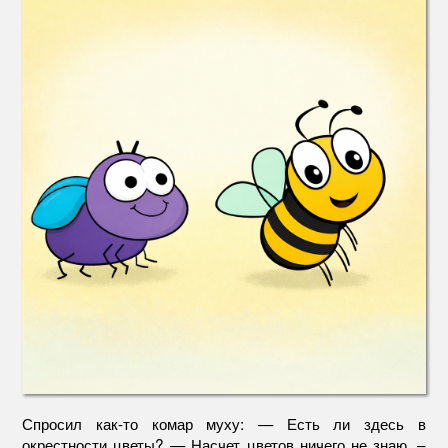
муха
Спросил как-то комар муху: — Есть ли здесь в
окрестности цветы? — Насчет цветов ничего не знаю, –