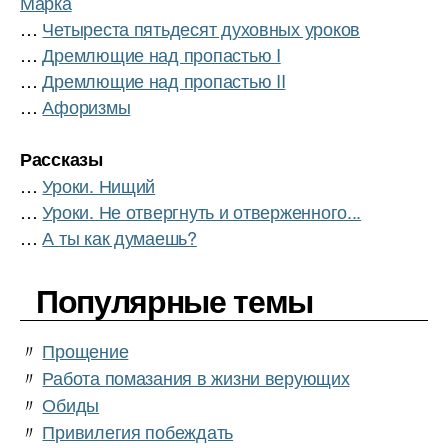
Марка
…
Четыреста пятьдесят духовных уроков
…
Дремлющие над пропастью I
…
Дремлющие над пропастью II
…
Афоризмы
Рассказы
…
Уроки. Нищий
…
Уроки. Не отвергнуть и отверженного...
…
А ты как думаешь?
Популярные темы
〃
Прощение
〃
Работа помазания в жизни верующих
〃
Обиды
〃
Привилегия побеждать