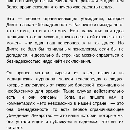
никто и никогда не вылечивался от рака 4-й стадии, тем
более врачи сказали, что ничего уже сделать нельзя.
Это — первое ограничивающее убеждение, которое
Дилтс назвал «безнадежность». Раз никто и никогда чего-
то не смог, то и я не смогу. Есть варианты: «ни одна
женщина этого не может», «никто не в этой стране так не
может», «ни один наш пенсионер…» и так далее. Но
Дилтс не был бы гениальным психологом, если бы не
догадался, и довольно быстро, как можно справиться с
безнадежностью: надо найти исключения.
Он принес матери вырезки из газет, выписки из
медицинских журналов, записи телепередач о людях,
которые излечились от тяжелых болезней неожиданно и
необъяснимо для врачей. Такие случаи действительно
есть, и они описаны. Когда вы пишете нам в
комментариях «это невозможно в нашей стране» — это
она, безнадежность, то есть первое ограничивающее
убеждение. Лекарство — это наши истории, которые мы
без устали ищем и публикуем и надеемся, что вы их
читаете.