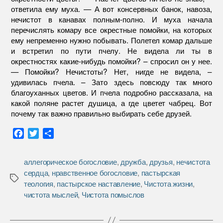
ответила ему муха. — А вот консервных банок, навоза,
нечистот в канавах полным-полно. И муха начала
перечислять комару все окрестные помойки, на которых
ему непременно нужно побывать. Полетел комар дальше
и встретил по пути пчелу. Не видела ли ты в
окрестностях какие-нибудь помойки? – спросил он у нее.
— Помойки? Нечистоты? Нет, нигде не видела, –
удивилась пчела. – Зато здесь повсюду так много
благоуханных цветов. И пчела подробно рассказала, на
какой поляне растет душица, а где цветет чабрец. Вот
почему так важно правильно выбирать себе друзей.
F
T
О
a
w
т
c
i
п
аллегорическое богословие
,
дружба
,
друзья
,
нечистота
e
t
р
сердца
,
нравственное богословие
,
пастырская
b
t
а
Метки
теология
,
пастырское наставление
,
Чистота жизни
,
o
e
в
чистота мыслей
,
Чистота помыслов
o
r
и
k
т
ь