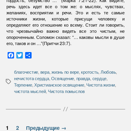
речь здесь идет все о том же: о мыслях, чувствах,
желаниях, восприятии и речи. Это и есть те самые
источники жизни, которые присущи человеку и
определяют его отношение ко всему. Стоит ли говорить,
что чрезвычайно важно видеть все это чистым, не
опороченным. Соломон сказал: “… каковы мысли в душе
его, таков и он …”(Притчи 23:7).
F
T
О
a
w
т
c
i
п
благочестие
,
вера
,
жизнь по вере
,
кротость
,
Любовь
,
e
t
р
нечистота сердца
,
Освящение
,
правда
,
сердце
,
b
t
а
Метки
Терпение
,
Христианское освящение
,
Чистота жизни
,
o
e
в
чистота мыслей
,
Чистота помыслов
o
r
и
k
т
ь
Пагинация
1
2
Предыдущие
→