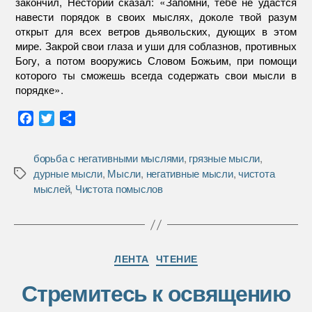
закончил, Несторий сказал: «Запомни, тебе не удастся
навести порядок в своих мыслях, доколе твой разум
открыт для всех ветров дьявольских, дующих в этом
мире. Закрой свои глаза и уши для соблазнов, противных
Богу, а потом вооружись Словом Божьим, при помощи
которого ты сможешь всегда содержать свои мысли в
порядке».
F
T
О
a
w
т
c
i
п
борьба с негативными мыслями
,
грязные мысли
,
e
t
р
дурные мысли
,
Мысли
,
негативные мысли
,
чистота
Метки
b
t
а
мыслей
,
Чистота помыслов
o
e
в
o
r
и
k
т
ь
Рубрики
ЛЕНТА
ЧТЕНИЕ
Стремитесь к освящению