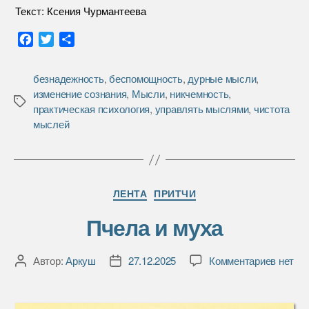
Текст: Ксения Чурмантеева
F
T
О
a
w
т
c
i
п
безнадежность
,
беспомощность
,
дурные мысли
,
e
t
р
изменение сознания
,
Мысли
,
никчемность
,
b
t
а
Метки
практическая психология
,
управлять мыслями
,
чистота
o
e
в
мыслей
o
r
и
k
т
ь
Рубрики
ЛЕНТА
ПРИТЧИ
Пчела и муха
к
Автор:
Аркуш
27.12.2025
Комментариев
нет
Автор
Дата
записи
записи
записи
Пчела
и