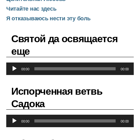
Читайте нас здесь
Я отказываюсь нести эту боль
Святой да освящается
еще
А
00:00
00:00
у
д
Испорченная ветвь
и
о
Садока
п
л
А
е
00:00
00:00
у
е
д
р