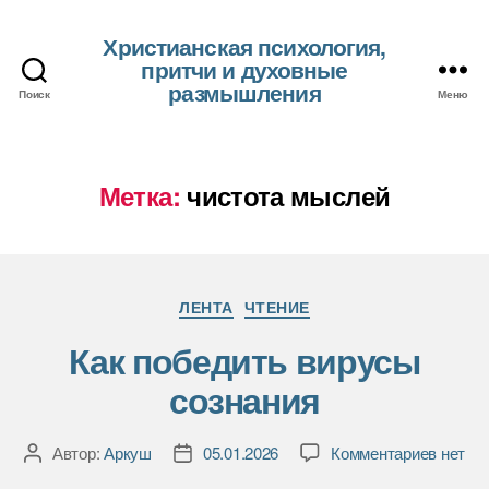
Христианская психология,
притчи и духовные
размышления
Поиск
Меню
Метка:
чистота мыслей
Рубрики
ЛЕНТА
ЧТЕНИЕ
Как победить вирусы
сознания
к
Автор:
Аркуш
05.01.2026
Комментариев
нет
Автор
Дата
записи
записи
записи