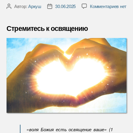
к
Автор:
Аркуш
30.06.2025
Комментариев
нет
Автор
Дата
записи
записи
записи
Стреми
к
Стремитесь к освящению
освящ
«воля Божия есть освящение ваше» (1