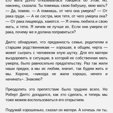
наконец, сказала: Ты помнишь свою бабушку, мою мать?
— Да, помню. — А помнишь, от чего она умерла? — От
рака груди. — А ее сестра, моя тетя, от чего умерла она?
— От рака пищевода, кажется. — Я очень любила и свою
мать, и тетю. Я ничем не лучше их. Если они умерли от
рака, почему же я должна поправиться?
Дилтс обнаружил, что преданность семье, родителям и
старшим родственникам — хорошая, в общем, черта —
может сыграть с человеком злую шутку. Для его матери
выздороветь в ситуации, в которой ее собственная мать
умерла, было равносильно предательству. Раз так жили
наши предки, а мы их любим, значит, так будем жить и
мы. Короче, «никогда не жили хорошо, нечего и
начинать». Знакомо?
Преодолеть это препятствие было труднее всего. Но
Роберт Дилтс догадался, как это сделать, и теперь мы
тоже можем воспользоваться его открытием.
Подумай хорошенько, сказал он матери. А хочешь ли ты,