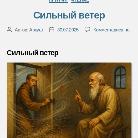
Сильный ветер
к
Автор:
Аркуш
30.07.2025
Комментариев
нет
Автор
Дата
записи
записи
записи
Сильн
ветер
Сильный ветер