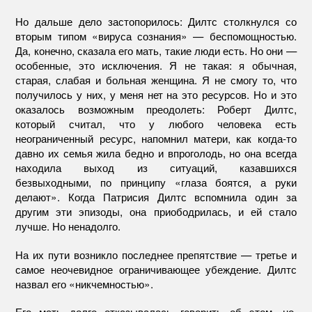
Но дальше дело застопорилось: Дилтс столкнулся со
вторым типом «вируса сознания» — беспомощностью.
Да, конечно, сказала его мать, такие люди есть. Но они —
особенные, это исключения. Я не такая: я обычная,
старая, слабая и больная женщина. Я не смогу то, что
получилось у них, у меня нет на это ресурсов. Но и это
оказалось возможным преодолеть: Роберт Дилтс,
который считал, что у любого человека есть
неограниченный ресурс, напомнил матери, как когда-то
давно их семья жила бедно и впроголодь, но она всегда
находила выход из ситуаций, казавшихся
безвыходными, по принципу «глаза боятся, а руки
делают». Когда Патрисия Дилтс вспомнила один за
другим эти эпизоды, она приободрилась, и ей стало
лучше. Но ненадолго.
На их пути возникло последнее препятствие — третье и
самое неочевидное ограничивающее убеждение. Дилтс
назвал его «никчемностью».
Его мать долго отказывалась говорить об этом, но,