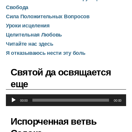
Свобода
Сила Положительных Вопросов
Уроки исцеления
Целительная Любовь
Читайте нас здесь
Я отказываюсь нести эту боль
Святой да освящается
еще
А
00:00
00:00
у
д
Испорченная ветвь
и
о