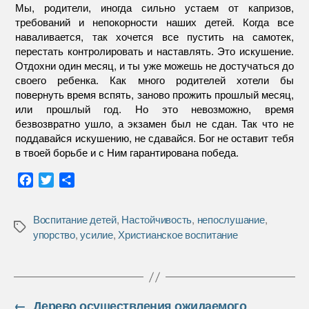
Мы, родители, иногда сильно устаем от капризов,
требований и непокорности наших детей. Когда все
наваливается, так хочется все пустить на самотек,
перестать контролировать и наставлять. Это искушение.
Отдохни один месяц, и ты уже можешь не достучаться до
своего ребенка. Как много родителей хотели бы
повернуть время вспять, заново прожить прошлый месяц,
или прошлый год. Но это невозможно, время
безвозвратно ушло, а экзамен был не сдан. Так что не
поддавайся искушению, не сдавайся. Бог не оставит тебя
в твоей борьбе и с Ним гарантирована победа.
F
T
О
a
w
т
c
i
п
Воспитание детей
,
Настойчивость
,
непослушание
,
e
t
р
Метки
упорство
,
усилие
,
Христианское воспитание
b
t
а
o
e
в
o
r
и
k
т
ь
←
Дерево осуществления ожидаемого