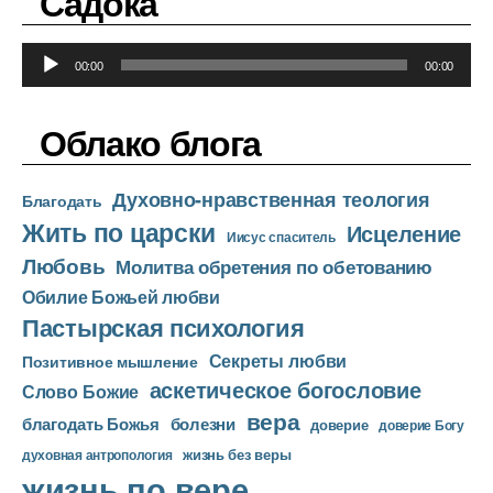
Садока
п
л
А
е
00:00
00:00
у
е
д
р
Облако блога
и
о
Духовно-нравственная теология
п
Благодать
Жить по царски
л
Исцеление
Иисус спаситель
е
Любовь
Молитва обретения по обетованию
е
Обилие Божьей любви
р
Пастырская психология
Секреты любви
Позитивное мышление
аскетическое богословие
Слово Божие
вера
благодать Божья
болезни
доверие
доверие Богу
жизнь без веры
духовная антропология
жизнь по вере