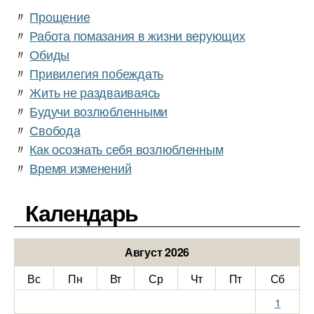
〃
Прощение
〃
Работа помазания в жизни верующих
〃
Обиды
〃
Привилегия побеждать
〃
Жить не раздваиваясь
〃
Будучи возлюбленными
〃
Свобода
〃
Как осознать себя возлюбленным
〃
Время изменений
Календарь
Август 2026
Вс
Пн
Вт
Ср
Чт
Пт
Сб
1