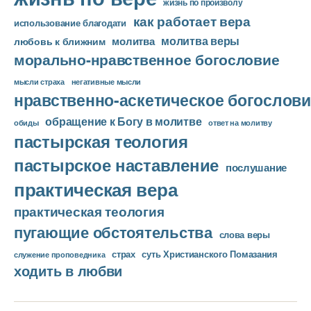
жизнь по произволу
как работает вера
использование благодати
молитва веры
молитва
любовь к ближним
морально-нравственное богословие
мысли страха
негативные мысли
нравственно-аскетическое богослови
обращение к Богу в молитве
ответ на молитву
обиды
пастырская теология
пастырское наставление
послушание
практическая вера
практическая теология
пугающие обстоятельства
слова веры
страх
суть Христианского Помазания
служение проповедника
ходить в любви