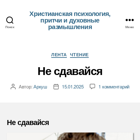
Христианская психология,
притчи и духовные
размышления
Поиск
Меню
Рубрики
ЛЕНТА
ЧТЕНИЕ
Не сдавайся
к
Автор:
Аркуш
15.01.2025
1 комментарий
Автор
Дата
запи
записи
записи
Не
сдав
Не сдавайся