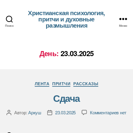
Христианская психология,
притчи и духовные
размышления
Поиск
Меню
День:
23.03.2025
Рубрики
ЛЕНТА
ПРИТЧИ
РАССКАЗЫ
Сдача
к
Автор:
Аркуш
23.03.2025
Комментариев
нет
Автор
Дата
записи
записи
записи
Сдача