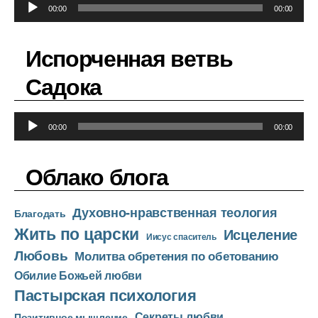
А
00:00
00:00
у
д
Испорченная ветвь
и
о
Садока
п
л
А
е
00:00
00:00
у
е
д
р
Облако блога
и
о
Духовно-нравственная теология
п
Благодать
Жить по царски
л
Исцеление
Иисус спаситель
е
Любовь
Молитва обретения по обетованию
е
Обилие Божьей любви
р
Пастырская психология
Секреты любви
Позитивное мышление