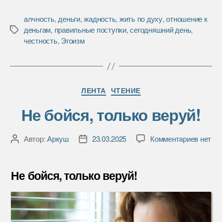
a
w
т
c
i
п
алчность
,
деньги
,
жадность
,
жить по духу
,
отношение к
e
t
р
деньгам
,
правильные поступки
,
сегодняшний день
,
Метки
b
t
а
честность
,
Эгоизм
o
e
в
o
r
и
k
т
ь
Рубрики
ЛЕНТА
ЧТЕНИЕ
Не бойся, только веруй!
к
Автор:
Аркуш
23.03.2025
Комментариев
нет
Автор
Дата
записи
записи
записи
Не
бойся,
Не бойся, только веруй!
только
веруй!