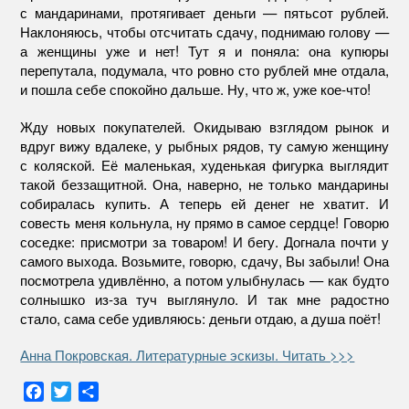
с мандаринами, протягивает деньги — пятьсот рублей.
Наклоняюсь, чтобы отсчитать сдачу, поднимаю голову —
а женщины уже и нет! Тут я и поняла: она купюры
перепутала, подумала, что ровно сто рублей мне отдала,
и пошла себе спокойно дальше. Ну, что ж, уже кое-что!
Жду новых покупателей. Окидываю взглядом рынок и
вдруг вижу вдалеке, у рыбных рядов, ту самую женщину
с коляской. Её маленькая, худенькая фигурка выглядит
такой беззащитной. Она, наверно, не только мандарины
собиралась купить. А теперь ей денег не хватит. И
совесть меня кольнула, ну прямо в самое сердце! Говорю
соседке: присмотри за товаром! И бегу. Догнала почти у
самого выхода. Возьмите, говорю, сдачу, Вы забыли! Она
посмотрела удивлённо, а потом улыбнулась — как будто
солнышко из-за туч выглянуло. И так мне радостно
стало, сама себе удивляюсь: деньги отдаю, а душа поёт!
Анна Покровская. Литературные эскизы. Читать >>>
F
T
О