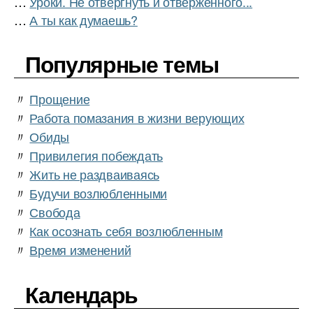
…
Уроки. Не отвергнуть и отверженного...
…
А ты как думаешь?
Популярные темы
〃
Прощение
〃
Работа помазания в жизни верующих
〃
Обиды
〃
Привилегия побеждать
〃
Жить не раздваиваясь
〃
Будучи возлюбленными
〃
Свобода
〃
Как осознать себя возлюбленным
〃
Время изменений
Календарь