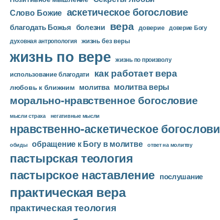
аскетическое богословие
Слово Божие
вера
благодать Божья
болезни
доверие
доверие Богу
жизнь без веры
духовная антропология
жизнь по вере
жизнь по произволу
как работает вера
использование благодати
молитва веры
молитва
любовь к ближним
морально-нравственное богословие
мысли страха
негативные мысли
нравственно-аскетическое богослови
обращение к Богу в молитве
ответ на молитву
обиды
пастырская теология
пастырское наставление
послушание
практическая вера
практическая теология