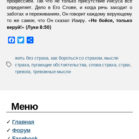
профессией. Так что не только присутствие Иисуса все
определяет. Дело в Его Слове, и когда речь заходит о
заботах и переживаниях, Он говорит каждому верующему
то же самое, что Он сказал Иаиру.
«Не бойся, только
веруй!» (Луки 8:50)
F
T
О
a
w
т
c
i
п
жить без страха
,
как бороться со страхом
,
мысли
e
t
р
страха
,
пугающие обстоятельства
,
слова страха
,
страх
,
Метки
b
t
а
тревога
,
тревожные мысли
o
e
в
o
r
и
k
т
ь
Меню
✓
Главная
✓
Форум
✓
Facebook