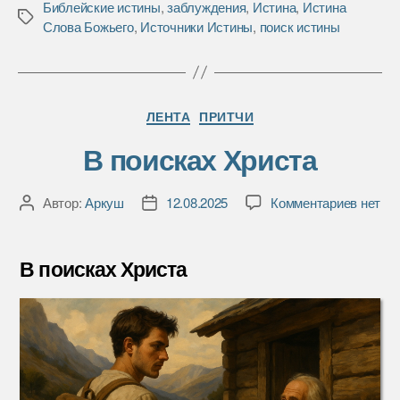
Библейские истины
,
заблуждения
,
Истина
,
Истина
e
t
р
Метки
Слова Божьего
,
Источники Истины
,
поиск истины
b
t
а
o
e
в
o
r
и
k
т
Рубрики
ь
ЛЕНТА
ПРИТЧИ
В поисках Христа
к
Автор:
Аркуш
12.08.2025
Комментариев
нет
Автор
Дата
записи
записи
записи
В
поиска
В поисках Христа
Христа