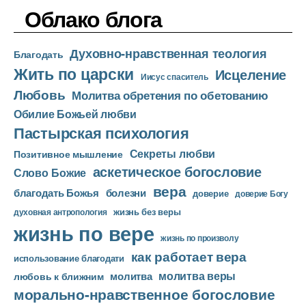
д
р
Облако блога
и
о
Духовно-нравственная теология
п
Благодать
Жить по царски
л
Исцеление
Иисус спаситель
е
Любовь
Молитва обретения по обетованию
е
Обилие Божьей любви
р
Пастырская психология
Секреты любви
Позитивное мышление
аскетическое богословие
Слово Божие
вера
благодать Божья
болезни
доверие
доверие Богу
жизнь без веры
духовная антропология
жизнь по вере
жизнь по произволу
как работает вера
использование благодати
молитва веры
молитва
любовь к ближним
морально-нравственное богословие