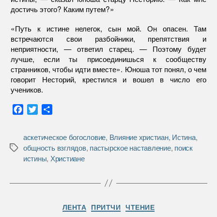
достичь этого? Каким путем?»
«Путь к истине нелегок, сын мой. Он опасен. Там
встречаются свои разбойники, препятствия и
неприятности, — ответил старец. — Поэтому будет
лучше, если ты присоединишься к сообществу
странников, чтобы идти вместе». Юноша тот понял, о чем
говорит Несторий, крестился и вошел в число его
учеников.
F
T
О
a
w
т
c
i
п
аскетическое богословие
,
Влияние христиан
,
Истина
,
e
t
р
общность взглядов
,
пастырское наставление
,
поиск
Метки
b
t
а
истины
,
Христиане
o
e
в
o
r
и
k
т
ь
Рубрики
ЛЕНТА
ПРИТЧИ
ЧТЕНИЕ