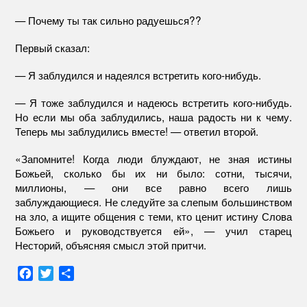
— Почему ты так сильно радуешься??
Первый сказал:
— Я заблудился и надеялся встретить кого-нибудь.
— Я тоже заблудился и надеюсь встретить кого-нибудь.
Но если мы оба заблудились, наша радость ни к чему.
Теперь мы заблудились вместе! — ответил второй.
«Запомните! Когда люди блуждают, не зная истины
Божьей, сколько бы их ни было: сотни, тысячи,
миллионы, — они все равно всего лишь
заблуждающиеся. Не следуйте за слепым большинством
на зло, а ищите общения с теми, кто ценит истину Слова
Божьего и руководствуется ей», — учил старец
Несторий, объясняя смысл этой притчи.
F
T
О
a
w
т
c
i
п