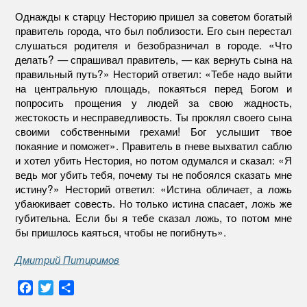
Однажды к старцу Несторию пришел за советом богатый
правитель города, что был поблизости. Его сын перестал
слушаться родителя и безобразничал в городе. «Что
делать? — спрашивал правитель, — как вернуть сына на
правильный путь?» Несторий ответил: «Тебе надо выйти
на центральную площадь, покаяться перед Богом и
попросить прощения у людей за свою жадность,
жестокость и несправедливость. Ты проклял своего сына
своими собственными грехами! Бог услышит твое
покаяние и поможет». Правитель в гневе выхватил саблю
и хотел убить Нестория, но потом одумался и сказал: «Я
ведь мог убить тебя, почему ты не побоялся сказать мне
истину?» Несторий ответил: «Истина обличает, а ложь
убаюкивает совесть. Но только истина спасает, ложь же
губительна. Если бы я тебе сказал ложь, то потом мне
бы пришлось каяться, чтобы не погибнуть».
Дмитрий Питиримов
F
T
О
a
w
т