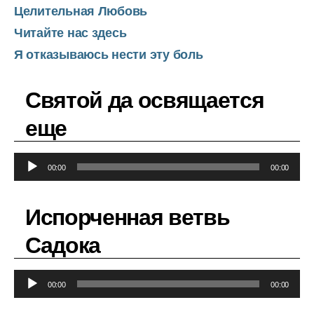
Целительная Любовь
Читайте нас здесь
Я отказываюсь нести эту боль
Святой да освящается
еще
А
00:00
00:00
у
д
Испорченная ветвь
и
о
Садока
п
л
А
е
00:00
00:00
у
е