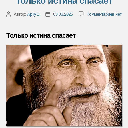
Только истина спасает
к
Автор:
Аркуш
03.03.2025
Комментариев
нет
Автор
Дата
записи
записи
записи
Только
истина
Только истина спасает
спасае