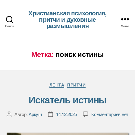
Христианская психология,
притчи и духовные
размышления
Поиск
Меню
Метка:
поиск истины
Рубрики
ЛЕНТА
ПРИТЧИ
Искатель истины
к
Автор:
Аркуш
14.12.2025
Комментариев
нет
Автор
Дата
записи
записи
записи
Искате
истины