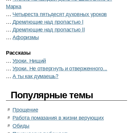
Марка
…
Четыреста пятьдесят духовных уроков
…
Дремлющие над пропастью I
…
Дремлющие над пропастью II
…
Афоризмы
Рассказы
…
Уроки. Нищий
…
Уроки. Не отвергнуть и отверженного...
…
А ты как думаешь?
Популярные темы
〃
Прощение
〃
Работа помазания в жизни верующих
〃
Обиды