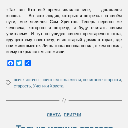
«Так вот Кто всё время являлся мне, — догадался
юноша. — Во всех людях, которых я встречал на своём
пути, мне являлся Сам Христос. Теперь первого же
человека, которого я встречу, и буду считать своим
учителем». И тут он увидел своего престарелого отца,
идущего ему навстречу, и их старый домик в горах, где
они жили вместе. Лишь тогда юноша понял, с кем он жил,
и ему открылся смысл жизни.
F
T
О
a
w
т
c
i
п
поиск истины
,
поиск смысла жизни
,
почитание старости
,
e
t
р
Метки
старость
,
Ученики Христа
b
t
а
o
e
в
o
r
и
k
т
Рубрики
ь
ЛЕНТА
ПРИТЧИ