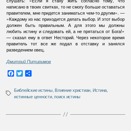
слушать: «Если я стану жить согласно тому, что
написано в твоих свитках, то не смогу больше оставаться
правителем, мне придется заниматься чем-то другим». —
«Каждому из нас приходится делать выбор. И этот выбор
должен быть правильным. А для этого мы должны
любить истину и следовать ей, а не прятаться от Бога!»
— сказал ему в ответ Несторий. Через некоторое время
правитель тот все же подал в отставку и занялся
разведением овец.
Дмитрий Питиримов
F
T
О
a
w
т
c
i
п
Библейские истины
,
Влияние христиан
,
Истина
,
e
t
р
Метки
истинные ценности
,
поиск истины
b
t
а
o
e
в
o
r
и
k
т
ь
Пагинация