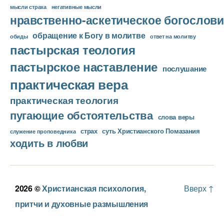
мысли страха
негативные мысли
нравственно-аскетическое богослови
обращение к Богу в молитве
ответ на молитву
обиды
пастырская теология
пастырское наставление
послушание
практическая вера
практическая теология
пугающие обстоятельства
слова веры
страх
суть Христианского Помазания
служение проповедника
ходить в любви
2026 ©
Христианская психология,
Вверх
↑
притчи и духовные размышления