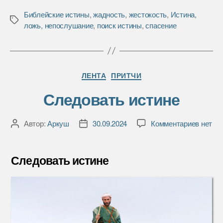
c
i
п
Библейские истины
,
жадность
,
жестокость
,
Истина
,
e
t
р
Метки
ложь
,
непослушание
,
поиск истины
,
спасение
b
t
а
o
e
в
o
r
и
k
т
Рубрики
ь
ЛЕНТА
ПРИТЧИ
Следовать истине
к
Автор:
Аркуш
30.09.2024
Комментариев
нет
Автор
Дата
записи
записи
записи
Следо
истине
Следовать истине