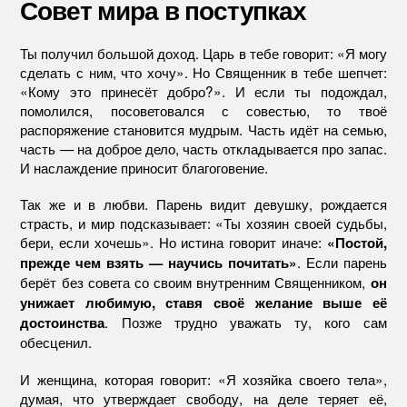
Совет мира в поступках
Ты получил большой доход. Царь в тебе говорит: «Я могу
сделать с ним, что хочу». Но Священник в тебе шепчет:
«Кому это принесёт добро?». И если ты подождал,
помолился, посоветовался с совестью, то твоё
распоряжение становится мудрым. Часть идёт на семью,
часть — на доброе дело, часть откладывается про запас.
И наслаждение приносит благоговение.
Так же и в любви. Парень видит девушку, рождается
страсть, и мир подсказывает: «Ты хозяин своей судьбы,
бери, если хочешь». Но истина говорит иначе:
«Постой,
. Если парень
прежде чем взять — научись почитать»
берёт без совета со своим внутренним Священником,
он
унижает любимую, ставя своё желание выше её
. Позже трудно уважать ту, кого сам
достоинства
обесценил.
И женщина, которая говорит: «Я хозяйка своего тела»,
думая, что утверждает свободу, на деле теряет её,