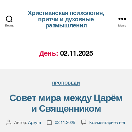
Христианская психология,
притчи и духовные
размышления
Поиск
Меню
День:
02.11.2025
Рубрики
ПРОПОВЕДИ
Совет мира между Царём
и Священником
к
Автор:
Аркуш
02.11.2025
Комментариев
нет
Автор
Дата
записи
записи
записи