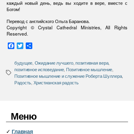
каждый новый день, ведь вы ходите в вере, вместе с
Богом!
Перевод с английского Ольга Баранова.
Copyright © Crystal Cathedral Ministries, All Rights
Reserved.
F
T
О
a
w
т
c
i
п
будущее
,
Ожидание лучшего
,
позитивная вера
,
e
t
р
позитивное исповедание
,
Позитивное мышление
,
b
t
а
Метки
Позитивное мышление и служение Роберта Шуллера
,
o
e
в
Радость
,
Христианская радость
o
r
и
k
т
ь
Меню
✓
Главная