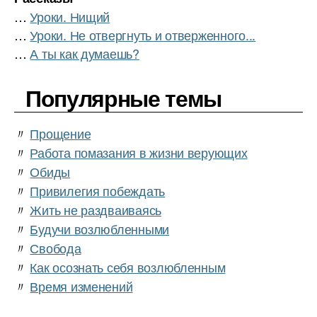
…
Уроки. Нищий
…
Уроки. Не отвергнуть и отверженного...
…
А ты как думаешь?
Популярные темы
〃
Прощение
〃
Работа помазания в жизни верующих
〃
Обиды
〃
Привилегия побеждать
〃
Жить не раздваиваясь
〃
Будучи возлюбленными
〃
Свобода
〃
Как осознать себя возлюбленным
〃
Время изменений