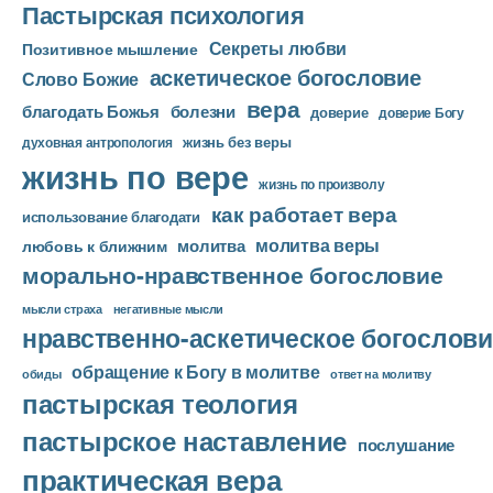
р
Пастырская психология
Секреты любви
Позитивное мышление
аскетическое богословие
Слово Божие
вера
благодать Божья
болезни
доверие
доверие Богу
жизнь без веры
духовная антропология
жизнь по вере
жизнь по произволу
как работает вера
использование благодати
молитва веры
молитва
любовь к ближним
морально-нравственное богословие
мысли страха
негативные мысли
нравственно-аскетическое богослови
обращение к Богу в молитве
ответ на молитву
обиды
пастырская теология
пастырское наставление
послушание
практическая вера