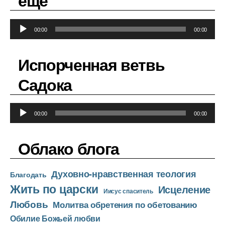
еще
А
00:00
00:00
у
д
Испорченная ветвь
и
о
Садока
п
л
А
е
00:00
00:00
у
е
д
р
Облако блога
и
о
Духовно-нравственная теология
п
Благодать
Жить по царски
л
Исцеление
Иисус спаситель
е
Любовь
Молитва обретения по обетованию
е
Обилие Божьей любви