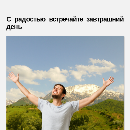
записи
записи
записи
С
радост
С радостью встречайте завтрашний
встреч
день
завтра
день