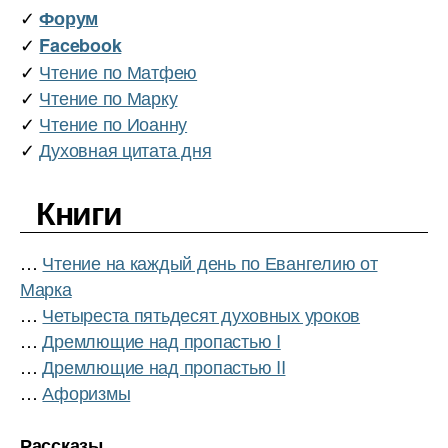
✓
Форум
✓
Facebook
✓
Чтение по Матфею
✓
Чтение по Марку
✓
Чтение по Иоанну
✓
Духовная цитата дня
Книги
…
Чтение на каждый день по Евангелию от
Марка
…
Четыреста пятьдесят духовных уроков
…
Дремлющие над пропастью I
…
Дремлющие над пропастью II
…
Афоризмы
Рассказы