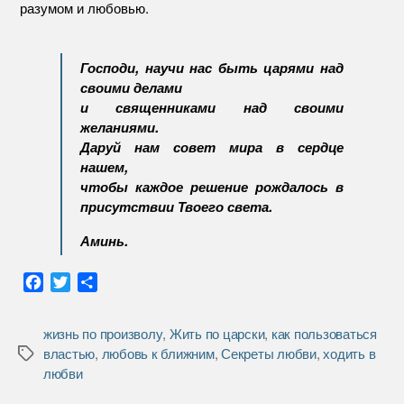
разумом и любовью.
Господи, научи нас быть царями над
своими делами
и священниками над своими
желаниями.
Даруй нам совет мира в сердце
нашем,
чтобы каждое решение рождалось в
присутствии Твоего света.
Аминь.
F
T
О
a
w
т
c
i
п
жизнь по произволу
,
Жить по царски
,
как пользоваться
e
t
р
властью
,
любовь к ближним
,
Секреты любви
,
ходить в
Метки
b
t
а
любви
o
e
в
o
r
и