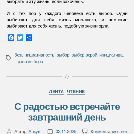
выбрать и эту жизнь, если захочешь.
И с тех пор у каждого человека есть выбор. Одни
выбирают для себя жизнь моллюска, и немногие
выбирают для себя жизнь, подобную жизни орла.
F
T
О
a
w
т
c
i
п
безынициативность
,
выбор
,
выбор верой
,
инициатива
,
e
t
р
Метки
Право выбора
b
t
а
o
e
в
o
r
и
k
т
Рубрики
ь
ЛЕНТА
ЧТЕНИЕ
С радостью встречайте
завтрашний день
к
Автор:
Аркуш
02.11.2025
Комментариев
нет
Автор
Дата