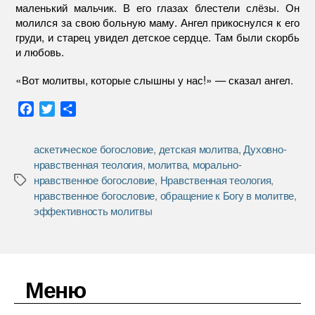
маленький мальчик. В его глазах блестели слёзы. Он
молился за свою больную маму. Ангел прикоснулся к его
груди, и старец увидел детское сердце. Там были скорбь
и любовь.
«Вот молитвы, которые слышны у нас!» — сказал ангел.
F
T
О
a
w
т
c
i
п
аскетическое богословие
,
детская молитва
,
Духовно-
e
t
р
нравственная теология
,
молитва
,
морально-
b
t
а
нравственное богословие
,
Нравственная теология
,
Метки
o
e
в
нравственное богословие
,
обращение к Богу в молитве
,
o
r
и
эффективность молитвы
k
т
ь
Меню