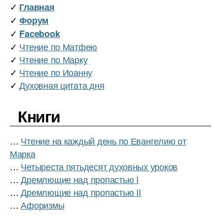
✓
Главная
✓
Форум
✓
Facebook
✓
Чтение по Матфею
✓
Чтение по Марку
✓
Чтение по Иоанну
✓
Духовная цитата дня
Книги
…
Чтение на каждый день по Евангелию от
Марка
…
Четыреста пятьдесят духовных уроков
…
Дремлющие над пропастью I
…
Дремлющие над пропастью II
…
Афоризмы