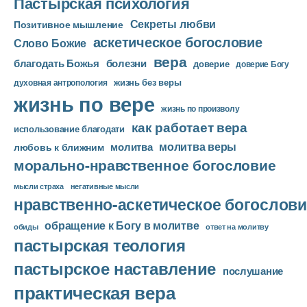
Пастырская психология
Секреты любви
Позитивное мышление
аскетическое богословие
Слово Божие
вера
благодать Божья
болезни
доверие
доверие Богу
жизнь без веры
духовная антропология
жизнь по вере
жизнь по произволу
как работает вера
использование благодати
молитва веры
молитва
любовь к ближним
морально-нравственное богословие
мысли страха
негативные мысли
нравственно-аскетическое богослови
обращение к Богу в молитве
ответ на молитву
обиды
пастырская теология
пастырское наставление
послушание
практическая вера