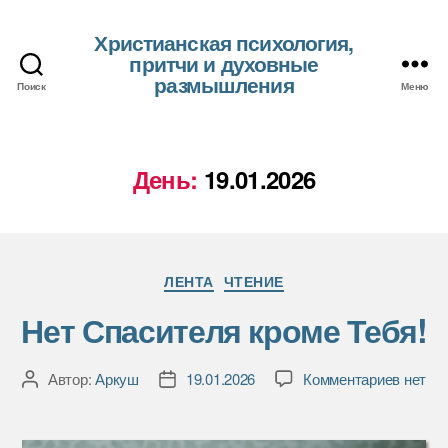
Христианская психология,
притчи и духовные
размышления
Поиск
Меню
День:
19.01.2026
Рубрики
ЛЕНТА
ЧТЕНИЕ
Нет Спасителя кроме Тебя!
к
Автор:
Аркуш
19.01.2026
Комментариев
нет
Автор
Дата
записи
записи
записи
Нет
Спасит