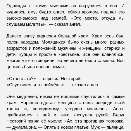
Однажды с этими мыслями он погрузился в сон. И
чудилось ему, будто ангел, обняв крылом, поднял его
высоко-высоко над землёй. «Это место, откуда мы
слушаем молитвы», — сказал ангел.
Далеко внизу виднелся большой храм. Храм весь был
полон народом. Молящихся было очень много, разных
возрастов и положений: мужчины и женщины, старики и
дети, купцы и простые крестьяне. Все они кланялись,
многие что-то говорили, но ничего не было слышно. Вся
церковь была словно немая.
«Отчего это?» — спросил Несторий.
«Спустимся, и ты поймёшь». — сказал ангел.
Они медленно, никем не видимые спустились в самый
храм. Нарядно одетая женщина стояла впереди всей
толпы и, по-видимому, усердно молилась. Ангел
приблизился к ней и тихо коснулся рукой. Вдруг
Несторий понял её мысли: «Ах, эта противная торговка!
— думала она. — Опять в новом платье! Муж — пьяница,