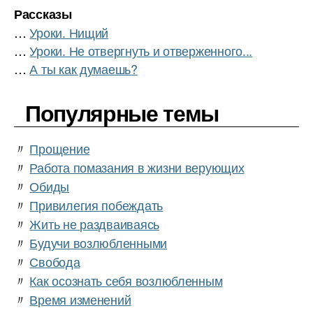
Рассказы
…
Уроки. Нищий
…
Уроки. Не отвергнуть и отверженного...
…
А ты как думаешь?
Популярные темы
〃
Прощение
〃
Работа помазания в жизни верующих
〃
Обиды
〃
Привилегия побеждать
〃
Жить не раздваиваясь
〃
Будучи возлюбленными
〃
Свобода
〃
Как осознать себя возлюбленным
〃
Время изменений