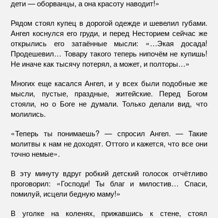
дети — оборванцы, а она красоту наводит!»
Рядом стоял купец в дорогой одежде и шевелил губами.
Ангел коснулся его груди, и перед Несторием сейчас же
открылись его затаённые мысли: «…Экая досада!
Продешевил… Товару такого теперь нипочём не купишь!
Не иначе как тысячу потерял, а может, и полторы…»
Многих еще касался Ангел, и у всех были подобные же
мысли, пустые, праздные, житейские. Перед Богом
стояли, но о Боге не думали. Только делали вид, что
молились.
«Теперь ты понимаешь? — спросил Ангел. — Такие
молитвы к нам не доходят. Оттого и кажется, что все они
точно немые».
В эту минуту вдруг робкий детский голосок отчётливо
проговорил: «Господи! Ты благ и милостив… Спаси,
помилуй, исцели бедную маму!»
В уголке на коленях, прижавшись к стене, стоял