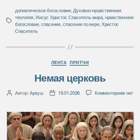
c
i
п
догматическое богословие
,
Духовно-нравственная
e
t
р
теология
,
Иисус Христос Спаситель мира
,
нравственное
b
t
а
Метки
богословие
,
спасение
,
спасение по вере
,
Христос
o
e
в
Спаситель
o
r
и
k
т
ь
Рубрики
ЛЕНТА
ПРИТЧИ
Немая церковь
к
Автор:
Аркуш
19.01.2026
Комментариев
нет
Автор
Дата
записи
записи
записи
Немая
церков