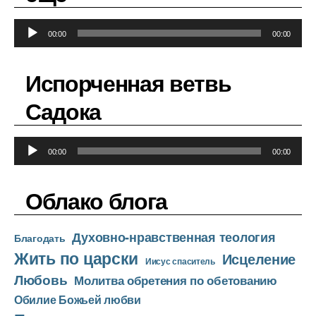
А
00:00
00:00
у
д
Испорченная ветвь
и
о
Садока
п
л
А
е
00:00
00:00
у
е
д
р
Облако блога
и
о
Духовно-нравственная теология
п
Благодать
Жить по царски
л
Исцеление
Иисус спаситель
е
Любовь
Молитва обретения по обетованию
е
Обилие Божьей любви
р