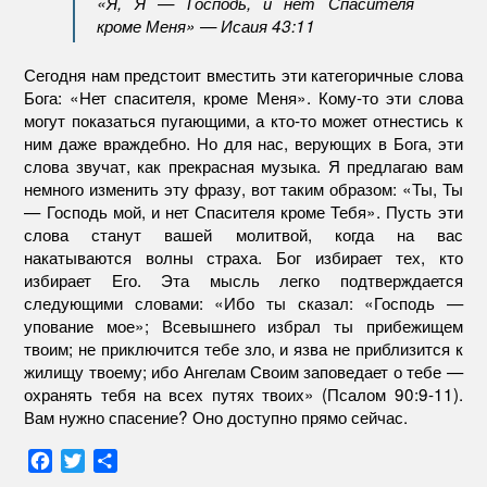
«Я, Я — Господь, и нет Спасителя
кроме Меня» — Исаия 43:11
Сегодня нам предстоит вместить эти категоричные слова
Бога: «Нет спасителя, кроме Меня». Кому-то эти слова
могут показаться пугающими, а кто-то может отнестись к
ним даже враждебно. Но для нас, верующих в Бога, эти
слова звучат, как прекрасная музыка. Я предлагаю вам
немного изменить эту фразу, вот таким образом: «Ты, Ты
— Господь мой, и нет Спасителя кроме Тебя». Пусть эти
слова станут вашей молитвой, когда на вас
накатываются волны страха. Бог избирает тех, кто
избирает Его. Эта мысль легко подтверждается
следующими словами: «Ибо ты сказал: «Господь —
упование мое»; Всевышнего избрал ты прибежищем
твоим; не приключится тебе зло, и язва не приблизится к
жилищу твоему; ибо Ангелам Своим заповедает о тебе —
охранять тебя на всех путях твоих» (Псалом 90:9-11).
Вам нужно спасение? Оно доступно прямо сейчас.
F
T
О
a
w
т